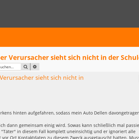
r Verursacher sieht sich nicht in der Schu
SUCHE
ERWEITERTE SUCHE
erursacher sieht sich nicht in
arkens hinten aufgefahren, sodass mein Auto Dellen davongetrage
ich dann gemeinsam einig wird. Sowas kann schließlich mal passie
"Täter" in diesem Fall komplett uneinsichtig und er ignoriert alle
 vor Ort Kontaktdaten zu diesem Zweck ausgetauscht hatten. Mus