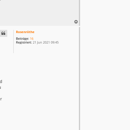
N
a
c
Rosenröthe
h
Beiträge:
16
o
Registriert:
21 Jun 2021 09:45
b
e
n
nd
u
er