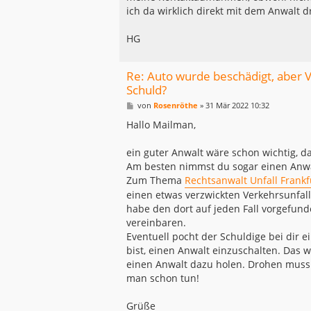
ich da wirklich direkt mit dem Anwalt 
HG
Re: Auto wurde beschädigt, aber Ve
Schuld?
B
von
Rosenröthe
»
31 Mär 2022 10:32
e
i
Hallo Mailman,
t
r
a
ein guter Anwalt wäre schon wichtig, da
g
Am besten nimmst du sogar einen Anwalt,
Zum Thema
Rechtsanwalt Unfall Frankf
einen etwas verzwickten Verkehrsunfall
habe den dort auf jeden Fall vorgefund
vereinbaren.
Eventuell pocht der Schuldige bei dir e
bist, einen Anwalt einzuschalten. Das w
einen Anwalt dazu holen. Drohen muss m
man schon tun!
Grüße