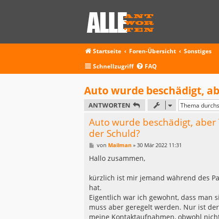
Startseite
Foren-Übersicht
Sonstiges
Schnellzugriff
FAQ
Auto wurde beschädigt, abe
ANTWORTEN
Auto wurde beschädigt, aber V
der Schuld?
B
von
Mailman
»
30 Mär 2022 11:31
e
i
Hallo zusammen,
t
r
a
kürzlich ist mir jemand während des P
g
hat.
Eigentlich war ich gewohnt, dass man s
muss aber geregelt werden. Nur ist der 
meine Kontaktaufnahmen, obwohl nicht