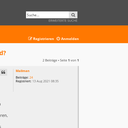
SUCHE
ERWEITERTE SUCHE
Registrieren
Anmelden
ld?
2 Beiträge • Seite
1
von
1
Mailman
Beiträge:
24
Registriert:
13 Aug 2021 08:35
n
ren,
s