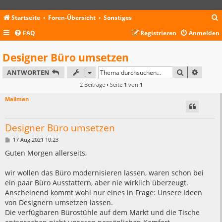
Startseite
Foren-Übersicht
Sonstiges
FAQ
Registrieren
Anmelden
c
Designer Büro umsetzen
SUCHE
ERWEIT
ANTWORTEN
2 Beiträge • Seite
1
von
1
Mailman
Designer Büro umsetzen
B
17 Aug 2021 10:23
e
i
Guten Morgen allerseits,
t
r
a
wir wollen das Büro modernisieren lassen, waren schon bei
g
ein paar Büro Ausstattern, aber nie wirklich überzeugt.
Anscheinend kommt wohl nur eines in Frage: Unsere Ideen
von Designern umsetzen lassen.
Die verfügbaren Bürostühle auf dem Markt und die Tische