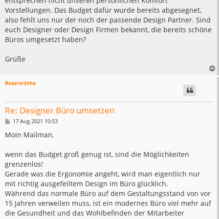
entsprechen nicht unseren persönlichen Komfort
Vorstellungen. Das Budget dafür wurde bereits abgesegnet,
also fehlt uns nur der noch der passende Design Partner. Sind
euch Designer oder Design Firmen bekannt, die bereits schöne
Büros umgesetzt haben?
Grüße
Rosenröthe
Re: Designer Büro umsetzen
B
17 Aug 2021 10:53
e
i
Moin Mailman,
t
r
a
wenn das Budget groß genug ist, sind die Möglichkeiten
g
grenzenlos!
Gerade was die Ergonomie angeht, wird man eigentlich nur
mit richtig ausgefeiltem Design im Büro glücklich.
Während das normale Büro auf dem Gestaltungsstand von vor
15 Jahren verweilen muss, ist ein modernes Büro viel mehr auf
die Gesundheit und das Wohlbefinden der Mitarbeiter