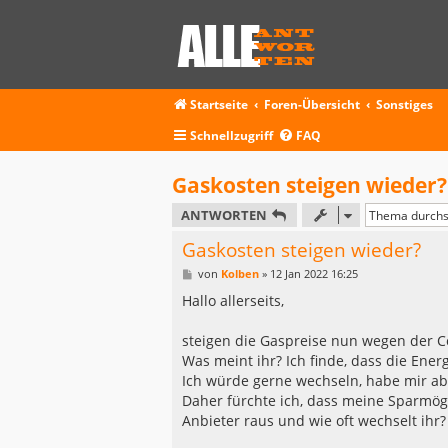
Startseite
Foren-Übersicht
Sonstiges
Schnellzugriff
FAQ
Gaskosten steigen wieder?
ANTWORTEN
Gaskosten steigen wieder?
B
von
Kolben
»
12 Jan 2022 16:25
e
i
Hallo allerseits,
t
r
a
steigen die Gaspreise nun wegen der C
g
Was meint ihr? Ich finde, dass die En
Ich würde gerne wechseln, habe mir ab
Daher fürchte ich, dass meine Sparmög
Anbieter raus und wie oft wechselt ihr