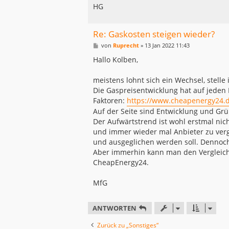
HG
Re: Gaskosten steigen wieder?
B
von
Ruprecht
»
13 Jan 2022 11:43
e
i
Hallo Kolben,
t
r
a
meistens lohnt sich ein Wechsel, stelle 
g
Die Gaspreisentwicklung hat auf jeden 
Faktoren:
https://www.cheapenergy24.d
Auf der Seite sind Entwicklung und Gr
Der Aufwärtstrend ist wohl erstmal nic
und immer wieder mal Anbieter zu vergl
und ausgeglichen werden soll. Dennoc
Aber immerhin kann man den Vergleich m
CheapEnergy24.
MfG
ANTWORTEN
Zurück zu „Sonstiges“