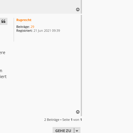
N
a
c
Ruprecht
h
Beiträge:
29
o
Registriert:
21 Jun 2021 09:39
b
e
n
ere
en
iert
N
a
2 Beiträge • Seite
1
von
1
c
h
GEHE ZU
o