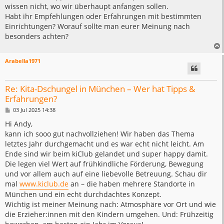
wissen nicht, wo wir überhaupt anfangen sollen.
Habt ihr Empfehlungen oder Erfahrungen mit bestimmten
Einrichtungen? Worauf sollte man eurer Meinung nach
besonders achten?
Arabella1971
Re: Kita-Dschungel in München – Wer hat Tipps &
Erfahrungen?
B
03 Jul 2025 14:38
e
i
Hi Andy,
t
kann ich sooo gut nachvollziehen! Wir haben das Thema
r
a
letztes Jahr durchgemacht und es war echt nicht leicht. Am
g
Ende sind wir beim kiClub gelandet und super happy damit.
Die legen viel Wert auf frühkindliche Förderung, Bewegung
und vor allem auch auf eine liebevolle Betreuung. Schau dir
mal
www.kiclub.de
an – die haben mehrere Standorte in
München und ein echt durchdachtes Konzept.
Wichtig ist meiner Meinung nach: Atmosphäre vor Ort und wie
die Erzieher:innen mit den Kindern umgehen. Und: Frühzeitig