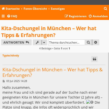
Startseite
Foren-Übersicht
Sonstiges
FAQ
Registrieren
Anmelden
c
Kita-Dschungel in München – Wer hat
Tipps & Erfahrungen?
SUCHE
ERWEIT
ANTWORTEN
4 Beiträge • Seite
1
von
1
TypischAndy
Kita-Dschungel in München – Wer hat Tipps &
Erfahrungen?
B
03 Jul 2025 14:28
e
i
Hallo zusammen,
t
meine Frau und ich sind gerade auf der Suche nach einer
r
a
geeigneten Kita in München für unsere Tochter (2 Jahre alt) –
g
und ehrlich gesagt: Wir sind komplett überfordert.
Die
Plätze sind knapp, die Infos oft widersprüchlich und wir