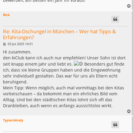
bewerben, am besten ein Jahr im Voraus!
Rick
Re: Kita-Dschungel in München – Wer hat Tipps &
Erfahrungen?
B
03 Jul 2025 14:51
e
i
Hi zusammen,
t
den kiClub kann ich auch nur empfehlen! Unser Sohn ist dort
r
a
seit knapp einem Jahr und liebt es.
Besonders gut finde
g
ich, dass sie kleine Gruppen haben und die Eingewöhnung
sehr individuell gestalten. Das war für uns als Eltern echt
beruhigend.
Mein Tipp: Wenn möglich, auch mal vormittags bei den Kitas
vorbeischauen – da bekommt man ein ehrliches Bild vom
Alltag. Und bei den städtischen Kitas lohnt sich oft das
Dranbleiben, auch wenn es anfangs aussichtslos wirkt.
TypischAndy