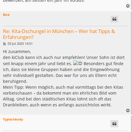
bewerben, am besten ein Jahr im Voraus!
Rick
Re: Kita-Dschungel in München – Wer hat Tipps &
Erfahrungen?
B
03 Jul 2025 14:51
e
i
Hi zusammen,
t
den kiClub kann ich auch nur empfehlen! Unser Sohn ist dort
r
a
seit knapp einem Jahr und liebt es.
Besonders gut finde
g
ich, dass sie kleine Gruppen haben und die Eingewöhnung
sehr individuell gestalten. Das war für uns als Eltern echt
beruhigend.
Mein Tipp: Wenn möglich, auch mal vormittags bei den Kitas
vorbeischauen – da bekommt man ein ehrliches Bild vom
Alltag. Und bei den städtischen Kitas lohnt sich oft das
Dranbleiben, auch wenn es anfangs aussichtslos wirkt.
TypischAndy