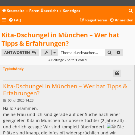
Startseite
Foren-Übersicht
Sonstiges
FAQ
Registrieren
Anmelden
c
Kita-Dschungel in München – Wer hat
Tipps & Erfahrungen?
SUCHE
ERWEIT
ANTWORTEN
4 Beiträge • Seite
1
von
1
TypischAndy
Kita-Dschungel in München – Wer hat Tipps &
Erfahrungen?
B
03 Jul 2025 14:28
e
i
Hallo zusammen,
t
meine Frau und ich sind gerade auf der Suche nach einer
r
a
geeigneten Kita in München für unsere Tochter (2 Jahre alt) –
g
und ehrlich gesagt: Wir sind komplett überfordert.
Die
Plätze sind knapp, die Infos oft widersprüchlich und wir