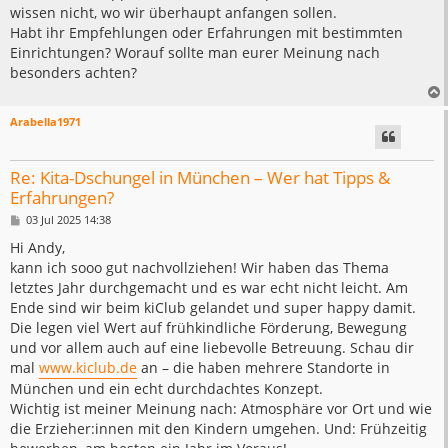
wissen nicht, wo wir überhaupt anfangen sollen.
Habt ihr Empfehlungen oder Erfahrungen mit bestimmten
Einrichtungen? Worauf sollte man eurer Meinung nach
besonders achten?
Arabella1971
Re: Kita-Dschungel in München – Wer hat Tipps &
Erfahrungen?
B
03 Jul 2025 14:38
e
i
Hi Andy,
t
kann ich sooo gut nachvollziehen! Wir haben das Thema
r
a
letztes Jahr durchgemacht und es war echt nicht leicht. Am
g
Ende sind wir beim kiClub gelandet und super happy damit.
Die legen viel Wert auf frühkindliche Förderung, Bewegung
und vor allem auch auf eine liebevolle Betreuung. Schau dir
mal
www.kiclub.de
an – die haben mehrere Standorte in
München und ein echt durchdachtes Konzept.
Wichtig ist meiner Meinung nach: Atmosphäre vor Ort und wie
die Erzieher:innen mit den Kindern umgehen. Und: Frühzeitig