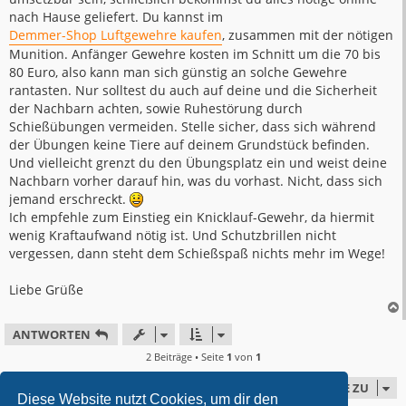
nach Hause geliefert. Du kannst im
Demmer-Shop Luftgewehre kaufen
, zusammen mit der nötigen
Munition. Anfänger Gewehre kosten im Schnitt um die 70 bis
80 Euro, also kann man sich günstig an solche Gewehre
rantasten. Nur solltest du auch auf deine und die Sicherheit
der Nachbarn achten, sowie Ruhestörung durch
Schießübungen vermeiden. Stelle sicher, dass sich während
der Übungen keine Tiere auf deinem Grundstück befinden.
Und vielleicht grenzt du den Übungsplatz ein und weist deine
Nachbarn vorher darauf hin, was du vorhast. Nicht, dass sich
jemand erschreckt.
Ich empfehle zum Einstieg ein Knicklauf-Gewehr, da hiermit
wenig Kraftaufwand nötig ist. Und Schutzbrillen nicht
vergessen, dann steht dem Schießspaß nichts mehr im Wege!
Liebe Grüße
ANTWORTEN
2 Beiträge • Seite
1
von
1
GEHE ZU
Diese Website nutzt Cookies, um dir den