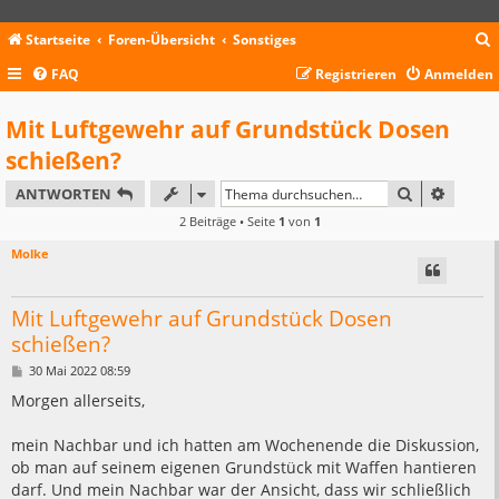
Startseite
Foren-Übersicht
Sonstiges
FAQ
Registrieren
Anmelden
c
Mit Luftgewehr auf Grundstück Dosen
schießen?
SUCHE
ERWEIT
ANTWORTEN
2 Beiträge • Seite
1
von
1
Molke
Mit Luftgewehr auf Grundstück Dosen
schießen?
B
30 Mai 2022 08:59
e
i
Morgen allerseits,
t
r
a
mein Nachbar und ich hatten am Wochenende die Diskussion,
g
ob man auf seinem eigenen Grundstück mit Waffen hantieren
darf. Und mein Nachbar war der Ansicht, dass wir schließlich