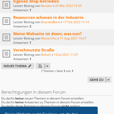
Eigenen Shop betreiben
Letzter Beitrag von
Berater
«
24 Mär 2022 15:20
Antworten:
1
Ressourcen schonen in der Industrie
Letzter Beitrag von
BeardedBard
«
17 Feb 2022 11:14
Antworten:
2
Meine Webseite ist down, was nun?
Letzter Beitrag von
WeiserUhu
«
11 Aug 2021 14:27
Antworten:
1
Verschmutzte Straße
Letzter Beitrag von
Bellum
«
14 Jul 2021 11:07
Antworten:
1
NEUES THEMA
7 Themen • Seite
1
von
1
GEHE ZU
Berechtigungen in diesem Forum
Du darfst
keine
neuen Themen in diesem Forum erstellen.
Du darfst
keine
Antworten zu Themen in diesem Forum erstellen.
Du darfst deine Beiträge in diesem Forum
nicht
ändern.
Du darfst deine Beiträge in diesem Forum
nicht
löschen.
Du darfst
keine
Dateianhänge in diesem Forum erstellen.