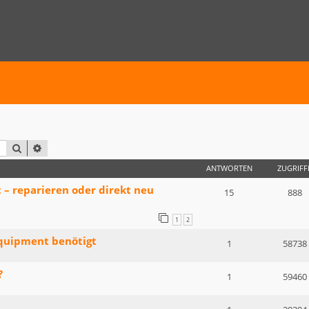
SUCHE
ERWEITERTE SUCHE
ANTWORTEN
ZUGRIFF
– reparieren oder direkt neu
15
888
1
2
quipment benötigt
1
58738
?
1
59460