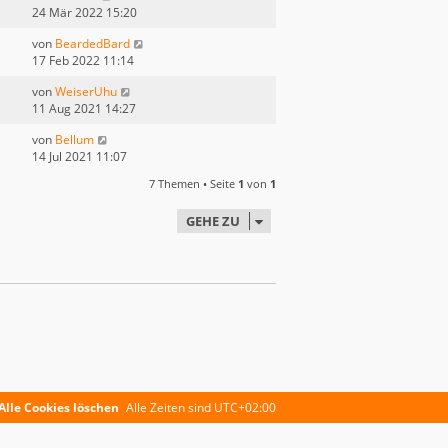
24 Mär 2022 15:20
von
BeardedBard
17 Feb 2022 11:14
von
WeiserUhu
11 Aug 2021 14:27
von
Bellum
14 Jul 2021 11:07
7 Themen • Seite
1
von
1
GEHE ZU
Alle Cookies löschen
Alle Zeiten sind
UTC+02:00