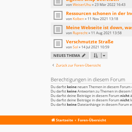
von
WeiserUhu
»
23 Mär 2022 16:43
Ressourcen schonen in der In
von
Kolben
»
11 Nov 2021 13:18
Meine Webseite ist down, wa
von
Ruprecht
»
11 Aug 2021 13:58
Verschmutzte Straße
von
Sol
»
14 Jul 2021 10:59
NEUES THEMA
Zurück zur Foren-Übersicht
Berechtigungen in diesem Forum
Du darfst
keine
neuen Themen in diesem Forum e
Du darfst
keine
Antworten zu Themen in diesem F
Du darfst deine Beiträge in diesem Forum
nicht
ä
Du darfst deine Beiträge in diesem Forum
nicht
l
Du darfst
keine
Dateianhänge in diesem Forum er
Startseite
Foren-Übersicht