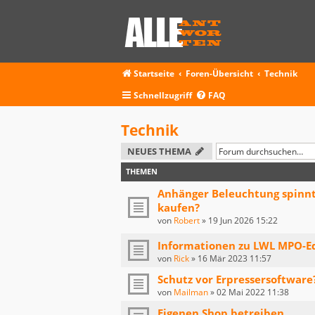
Startseite
Foren-Übersicht
Technik
Schnellzugriff
FAQ
Technik
NEUES THEMA
THEMEN
Anhänger Beleuchtung spinnt 
kaufen?
von
Robert
»
19 Jun 2026 15:22
Informationen zu LWL MPO-E
von
Rick
»
16 Mär 2023 11:57
Schutz vor Erpressersoftware
von
Mailman
»
02 Mai 2022 11:38
Eigenen Shop betreiben