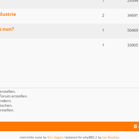
1
29394
dustrie
2
34691
s nun?
1
50469
1
33905
rstellen.
orum erstellen.
ndern.
öschen.
stellen.
metrolike style by
Eric Seguin
Updated for phpBB3.2 by
Ian Bradley