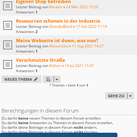
Eigenen Shop betreiben
Letzter Beitrag von
Berater
«
24 Mär 2022 15:20
Antworten:
1
Ressourcen schonen in der Industrie
Letzter Beitrag von
BeardedBard
«
17 Feb 2022 11:14
Antworten:
2
Meine Webseite ist down, was nun?
Letzter Beitrag von
WeiserUhu
«
11 Aug 2021 14:27
Antworten:
1
Verschmutzte Straße
Letzter Beitrag von
Bellum
«
14 Jul 2021 11:07
Antworten:
1
NEUES THEMA
7 Themen • Seite
1
von
1
GEHE ZU
Berechtigungen in diesem Forum
Du darfst
keine
neuen Themen in diesem Forum erstellen.
Du darfst
keine
Antworten zu Themen in diesem Forum erstellen.
Du darfst deine Beiträge in diesem Forum
nicht
ändern.
Du darfst deine Beiträge in diesem Forum
nicht
löschen.
Du darfst
keine
Dateianhänge in diesem Forum erstellen.