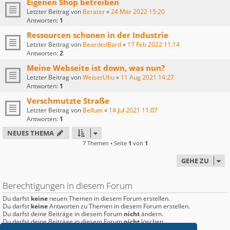
Eigenen Shop betreiben
Letzter Beitrag von
Berater
«
24 Mär 2022 15:20
Antworten:
1
Ressourcen schonen in der Industrie
Letzter Beitrag von
BeardedBard
«
17 Feb 2022 11:14
Antworten:
2
Meine Webseite ist down, was nun?
Letzter Beitrag von
WeiserUhu
«
11 Aug 2021 14:27
Antworten:
1
Verschmutzte Straße
Letzter Beitrag von
Bellum
«
14 Jul 2021 11:07
Antworten:
1
NEUES THEMA
7 Themen • Seite
1
von
1
GEHE ZU
Berechtigungen in diesem Forum
Du darfst
keine
neuen Themen in diesem Forum erstellen.
Du darfst
keine
Antworten zu Themen in diesem Forum erstellen.
Du darfst deine Beiträge in diesem Forum
nicht
ändern.
Du darfst deine Beiträge in diesem Forum
nicht
löschen.
Du darfst
keine
Dateianhänge in diesem Forum erstellen.