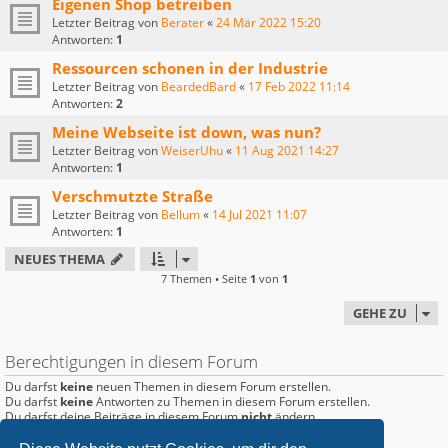
Eigenen Shop betreiben
Letzter Beitrag von
Berater
«
24 Mär 2022 15:20
Antworten:
1
Ressourcen schonen in der Industrie
Letzter Beitrag von
BeardedBard
«
17 Feb 2022 11:14
Antworten:
2
Meine Webseite ist down, was nun?
Letzter Beitrag von
WeiserUhu
«
11 Aug 2021 14:27
Antworten:
1
Verschmutzte Straße
Letzter Beitrag von
Bellum
«
14 Jul 2021 11:07
Antworten:
1
NEUES THEMA
7 Themen • Seite
1
von
1
GEHE ZU
Berechtigungen in diesem Forum
Du darfst
keine
neuen Themen in diesem Forum erstellen.
Du darfst
keine
Antworten zu Themen in diesem Forum erstellen.
Du darfst deine Beiträge in diesem Forum
nicht
ändern.
Du darfst deine Beiträge in diesem Forum
nicht
löschen.
Du darfst
keine
Dateianhänge in diesem Forum erstellen.