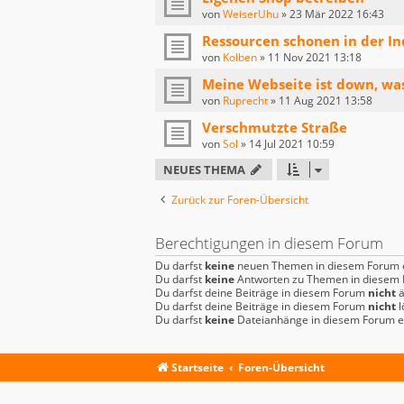
von
WeiserUhu
»
23 Mär 2022 16:43
Ressourcen schonen in der In
von
Kolben
»
11 Nov 2021 13:18
Meine Webseite ist down, wa
von
Ruprecht
»
11 Aug 2021 13:58
Verschmutzte Straße
von
Sol
»
14 Jul 2021 10:59
NEUES THEMA
Zurück zur Foren-Übersicht
Berechtigungen in diesem Forum
Du darfst
keine
neuen Themen in diesem Forum e
Du darfst
keine
Antworten zu Themen in diesem F
Du darfst deine Beiträge in diesem Forum
nicht
ä
Du darfst deine Beiträge in diesem Forum
nicht
l
Du darfst
keine
Dateianhänge in diesem Forum er
Startseite
Foren-Übersicht