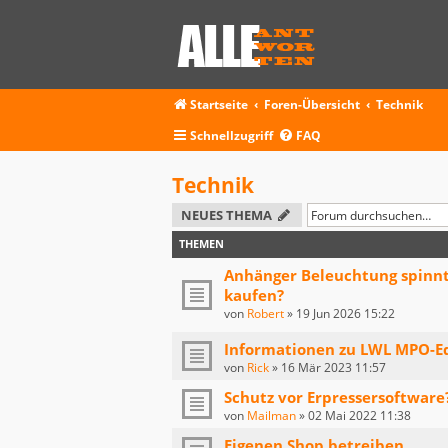
Startseite
Foren-Übersicht
Technik
Schnellzugriff
FAQ
Technik
NEUES THEMA
THEMEN
Anhänger Beleuchtung spinnt 
kaufen?
von
Robert
»
19 Jun 2026 15:22
Informationen zu LWL MPO-E
von
Rick
»
16 Mär 2023 11:57
Schutz vor Erpressersoftware
von
Mailman
»
02 Mai 2022 11:38
Eigenen Shop betreiben