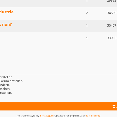
1
29392
dustrie
2
34689
s nun?
1
50467
1
33903
rstellen.
orum erstellen.
ndern.
öschen.
stellen.
metrolike style by
Eric Seguin
Updated for phpBB3.2 by
Ian Bradley