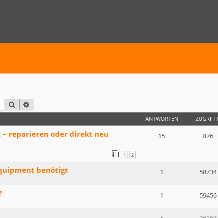
SUCHE
ERWEITERTE SUCHE
ANTWORTEN
ZUGRIFF
– reparieren oder direkt neu
15
876
1
2
quipment benötigt
1
58734
?
1
59456