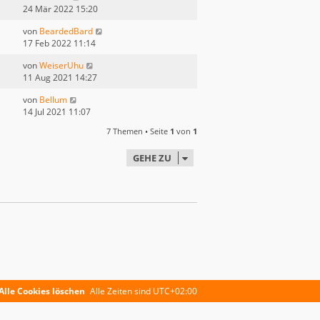
24 Mär 2022 15:20
von
BeardedBard
17 Feb 2022 11:14
von
WeiserUhu
11 Aug 2021 14:27
von
Bellum
14 Jul 2021 11:07
7 Themen • Seite
1
von
1
GEHE ZU
Alle Cookies löschen
Alle Zeiten sind
UTC+02:00