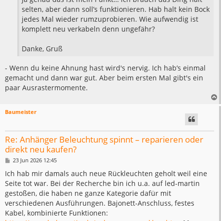
selten, aber dann soll’s funktionieren. Hab halt kein Bock
jedes Mal wieder rumzuprobieren. Wie aufwendig ist
komplett neu verkabeln denn ungefähr?
Danke, Gruß
- Wenn du keine Ahnung hast wird's nervig. Ich hab’s einmal
gemacht und dann war gut. Aber beim ersten Mal gibt's ein
paar Ausrastermomente.
Baumeister
Re: Anhänger Beleuchtung spinnt – reparieren oder
direkt neu kaufen?
B
23 Jun 2026 12:45
e
i
Ich hab mir damals auch neue Rückleuchten geholt weil eine
t
Seite tot war. Bei der Recherche bin ich u.a. auf led-martin
r
a
gestoßen, die haben ne ganze Kategorie dafür mit
g
verschiedenen Ausführungen. Bajonett-Anschluss, festes
Kabel, kombinierte Funktionen: