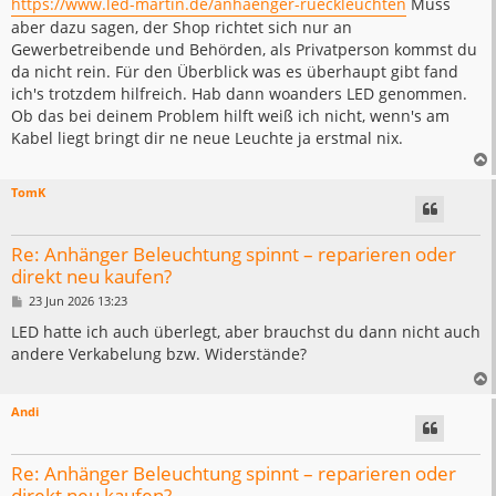
https://www.led-martin.de/anhaenger-rueckleuchten
Muss
aber dazu sagen, der Shop richtet sich nur an
Gewerbetreibende und Behörden, als Privatperson kommst du
da nicht rein. Für den Überblick was es überhaupt gibt fand
ich's trotzdem hilfreich. Hab dann woanders LED genommen.
Ob das bei deinem Problem hilft weiß ich nicht, wenn's am
Kabel liegt bringt dir ne neue Leuchte ja erstmal nix.
TomK
Re: Anhänger Beleuchtung spinnt – reparieren oder
direkt neu kaufen?
B
23 Jun 2026 13:23
e
i
LED hatte ich auch überlegt, aber brauchst du dann nicht auch
t
andere Verkabelung bzw. Widerstände?
r
a
g
Andi
Re: Anhänger Beleuchtung spinnt – reparieren oder
direkt neu kaufen?