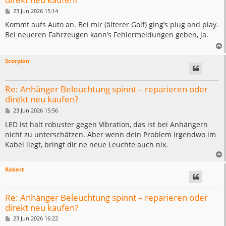
B
23 Jun 2026 15:14
e
i
Kommt aufs Auto an. Bei mir (älterer Golf) ging’s plug and play.
t
Bei neueren Fahrzeugen kann’s Fehlermeldungen geben, ja.
r
a
g
Scorpion
Re: Anhänger Beleuchtung spinnt – reparieren oder
direkt neu kaufen?
B
23 Jun 2026 15:56
e
i
LED ist halt robuster gegen Vibration, das ist bei Anhängern
t
nicht zu unterschätzen. Aber wenn dein Problem irgendwo im
r
a
Kabel liegt, bringt dir ne neue Leuchte auch nix.
g
Robert
Re: Anhänger Beleuchtung spinnt – reparieren oder
direkt neu kaufen?
B
23 Jun 2026 16:22
e