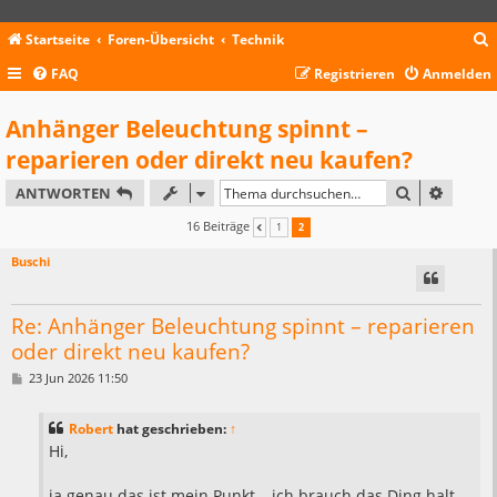
Startseite
Foren-Übersicht
Technik
FAQ
Registrieren
Anmelden
c
Anhänger Beleuchtung spinnt –
reparieren oder direkt neu kaufen?
SUCHE
ERWEIT
ANTWORTEN
16 Beiträge
1
2
VORHERIGE
Buschi
Re: Anhänger Beleuchtung spinnt – reparieren
oder direkt neu kaufen?
B
23 Jun 2026 11:50
e
i
t
Robert
hat geschrieben:
↑
r
a
Hi,
g
ja genau das ist mein Punkt… ich brauch das Ding halt