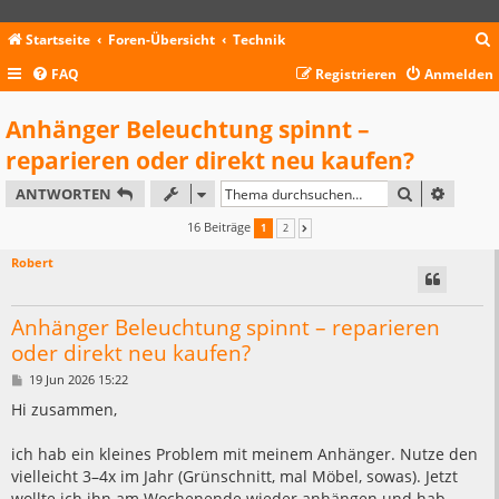
Startseite
Foren-Übersicht
Technik
FAQ
Registrieren
Anmelden
c
Anhänger Beleuchtung spinnt –
reparieren oder direkt neu kaufen?
SUCHE
ERWEIT
ANTWORTEN
16 Beiträge
1
2
NÄCHSTE
Robert
Anhänger Beleuchtung spinnt – reparieren
oder direkt neu kaufen?
B
19 Jun 2026 15:22
e
i
Hi zusammen,
t
r
a
ich hab ein kleines Problem mit meinem Anhänger. Nutze den
g
vielleicht 3–4x im Jahr (Grünschnitt, mal Möbel, sowas). Jetzt
wollte ich ihn am Wochenende wieder anhängen und hab