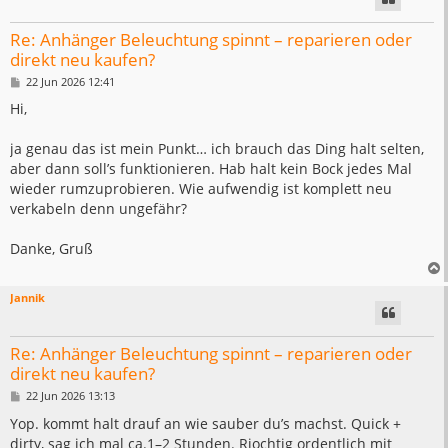
Re: Anhänger Beleuchtung spinnt – reparieren oder
direkt neu kaufen?
B
22 Jun 2026 12:41
e
i
Hi,
t
r
a
ja genau das ist mein Punkt… ich brauch das Ding halt selten,
g
aber dann soll’s funktionieren. Hab halt kein Bock jedes Mal
wieder rumzuprobieren. Wie aufwendig ist komplett neu
verkabeln denn ungefähr?
Danke, Gruß
Jannik
Re: Anhänger Beleuchtung spinnt – reparieren oder
direkt neu kaufen?
B
22 Jun 2026 13:13
e
i
Yop. kommt halt drauf an wie sauber du’s machst. Quick +
t
dirty, sag ich mal ca.1–2 Stunden. Riochtig ordentlich mit
r