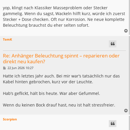
r
a
yop, klingt nach Klassiker Masseproblem oder Stecker
g
gammelig. Wenn du sagst, Wackeln hilft kurz, würde ich zuerst
Stecker + Dose checken. Oft nur Korrosion. Ne neue komplette
Beleuchtung brauchst du eher selten sofort.
TomK
Re: Anhänger Beleuchtung spinnt – reparieren oder
direkt neu kaufen?
B
22 Jun 2026 10:27
e
i
Hatte ich letztes Jahr auch. Bei mir war’s tatsächlich nur das
t
Kabel hinten gebrochen, kurz vor der Leuchte.
r
a
g
Hab’s geflickt, hält bis heute. War aber Gefummel.
Wenn du keinen Bock drauf hast, neu ist halt stressfreier.
Scorpion