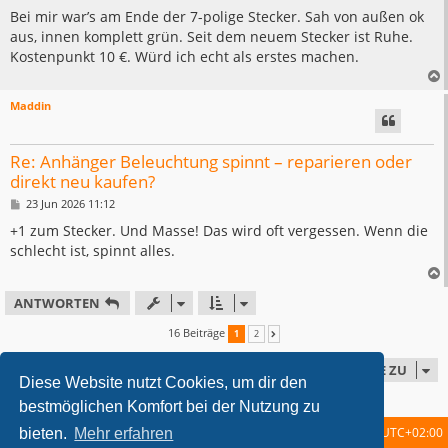
e
i
Bei mir war’s am Ende der 7-polige Stecker. Sah von außen ok
t
aus, innen komplett grün. Seit dem neuem Stecker ist Ruhe.
r
a
Kostenpunkt 10 €. Würd ich echt als erstes machen.
g
Maddin
Re: Anhänger Beleuchtung spinnt – reparieren oder
direkt neu kaufen?
B
23 Jun 2026 11:12
e
i
+1 zum Stecker. Und Masse! Das wird oft vergessen. Wenn die
t
schlecht ist, spinnt alles.
r
a
g
ANTWORTEN
16 Beiträge
1
2
NÄCHSTE
GEHE ZU
Diese Website nutzt Cookies, um dir den
bestmöglichen Komfort bei der Nutzung zu
Startseite
Foren-Übersicht
Alle Zeiten sind
UTC+02:00
bieten.
Mehr erfahren