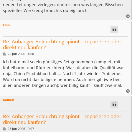
a
neuen Leitungen verlegen, dann schon was länger. Bisschen
g
spezielles Werkzeug brauchts du eig. auch.
Finn
Re: Anhänger Beleuchtung spinnt – reparieren oder
direkt neu kaufen?
B
22 Jun 2026 14:00
e
i
Ich hatte mal so ein günstiges Set genommen (komplett mit
t
Kabelbaum und Rückleuchten). War ok, aber die Qualität war…
r
a
naja, China Produktion halt.... Nach 1 Jahr wieder Probleme.
g
Würd da nicht das billigste nehmen. Auch hier gilt (wie bei
allen anderen Dingen auch): wer billig kauft - kauft zweimal.
Kolben
Re: Anhänger Beleuchtung spinnt – reparieren oder
direkt neu kaufen?
B
23 Jun 2026 10:07