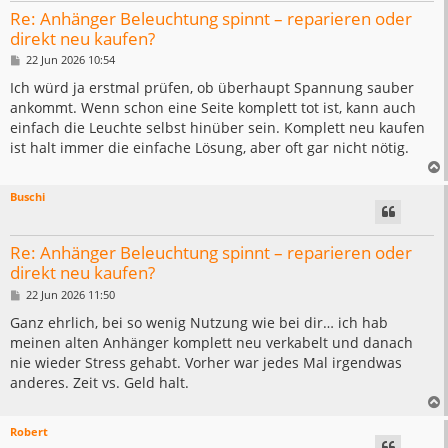
Re: Anhänger Beleuchtung spinnt – reparieren oder
direkt neu kaufen?
B
22 Jun 2026 10:54
e
i
Ich würd ja erstmal prüfen, ob überhaupt Spannung sauber
t
ankommt. Wenn schon eine Seite komplett tot ist, kann auch
r
a
einfach die Leuchte selbst hinüber sein. Komplett neu kaufen
g
ist halt immer die einfache Lösung, aber oft gar nicht nötig.
Buschi
Re: Anhänger Beleuchtung spinnt – reparieren oder
direkt neu kaufen?
B
22 Jun 2026 11:50
e
i
Ganz ehrlich, bei so wenig Nutzung wie bei dir… ich hab
t
meinen alten Anhänger komplett neu verkabelt und danach
r
a
nie wieder Stress gehabt. Vorher war jedes Mal irgendwas
g
anderes. Zeit vs. Geld halt.
Robert