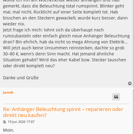
gemerkt, dass die Beleuchtung total rumspinnt. Blinker geht
mal, mal nicht, Rücklicht auf einer Seite komplett tot. Hab
bisschen an den Steckern gewackelt, wurde kurz besser, dann
wieder nix.
Jetzt frage ich mich: lohnt sich da überhaupt noch
rumzubasteln oder einfach gleich neue Anhänger Beleuchtung
dran? Bin ehrlich, hab da nicht so mega Ahnung von Elektrik...
Will jetzt auch keine Unsummen reinstecken, dachte so grob
30–80 €, wenn’s denn Sinn macht. Hat jemand ähnliche
Situation gehabt? Wird das eher Kabel bzw. Stecker tauschen
oder direkt komplett neu?
Danke und Grüße
Jannik
Re: Anhänger Beleuchtung spinnt – reparieren oder
direkt neu kaufen?
B
19 Jun 2026 17:07
e
i
Moin,
t