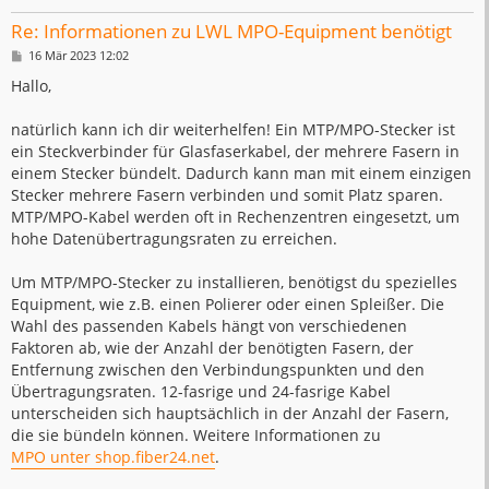
Re: Informationen zu LWL MPO-Equipment benötigt
B
16 Mär 2023 12:02
e
i
Hallo,
t
r
a
natürlich kann ich dir weiterhelfen! Ein MTP/MPO-Stecker ist
g
ein Steckverbinder für Glasfaserkabel, der mehrere Fasern in
einem Stecker bündelt. Dadurch kann man mit einem einzigen
Stecker mehrere Fasern verbinden und somit Platz sparen.
MTP/MPO-Kabel werden oft in Rechenzentren eingesetzt, um
hohe Datenübertragungsraten zu erreichen.
Um MTP/MPO-Stecker zu installieren, benötigst du spezielles
Equipment, wie z.B. einen Polierer oder einen Spleißer. Die
Wahl des passenden Kabels hängt von verschiedenen
Faktoren ab, wie der Anzahl der benötigten Fasern, der
Entfernung zwischen den Verbindungspunkten und den
Übertragungsraten. 12-fasrige und 24-fasrige Kabel
unterscheiden sich hauptsächlich in der Anzahl der Fasern,
die sie bündeln können. Weitere Informationen zu
MPO unter shop.fiber24.net
.