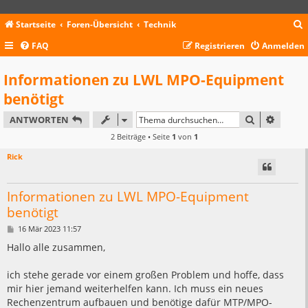
Startseite
Foren-Übersicht
Technik
FAQ
Registrieren
Anmelden
c
Informationen zu LWL MPO-Equipment
benötigt
SUCHE
ERWEIT
ANTWORTEN
2 Beiträge • Seite
1
von
1
Rick
Informationen zu LWL MPO-Equipment
benötigt
B
16 Mär 2023 11:57
e
i
Hallo alle zusammen,
t
r
a
ich stehe gerade vor einem großen Problem und hoffe, dass
g
mir hier jemand weiterhelfen kann. Ich muss ein neues
Rechenzentrum aufbauen und benötige dafür MTP/MPO-