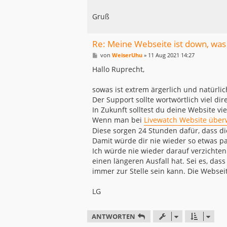
Gruß
Re: Meine Webseite ist down, was
B
von
WeiserUhu
»
11 Aug 2021 14:27
e
i
Hallo Ruprecht,
t
r
a
sowas ist extrem ärgerlich und natürli
g
Der Support sollte wortwörtlich viel di
In Zukunft solltest du deine Website v
Wenn man bei
Livewatch Website übe
Diese sorgen 24 Stunden dafür, dass di
Damit würde dir nie wieder so etwas p
Ich würde nie wieder darauf verzichten
einen längeren Ausfall hat. Sei es, das
immer zur Stelle sein kann. Die Websei
LG
ANTWORTEN