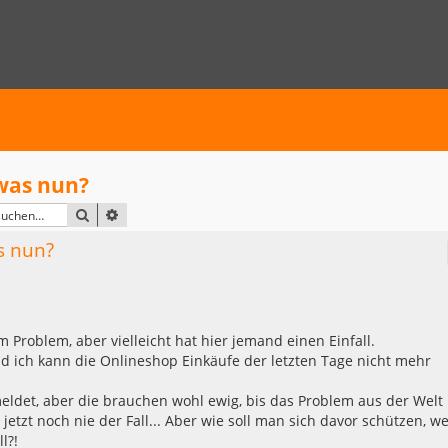
 was nun?
SUCHE
ERWEITERTE SUCHE
s nun?
Problem, aber vielleicht hat hier jemand einen Einfall.
d ich kann die Onlineshop Einkäufe der letzten Tage nicht mehr
det, aber die brauchen wohl ewig, bis das Problem aus der Welt i
 jetzt noch nie der Fall... Aber wie soll man sich davor schützen, w
l?!