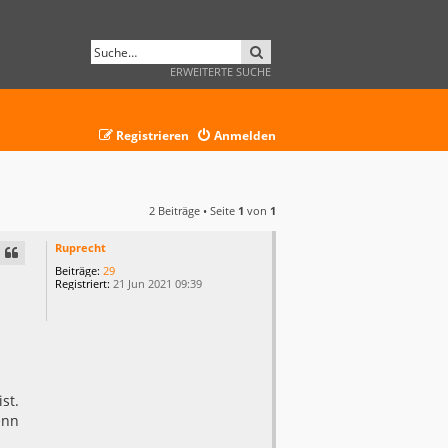
SUCHE
ERWEITERTE SUCHE
Registrieren
Anmelden
2 Beiträge • Seite
1
von
1
Ruprecht
Beiträge:
29
Registriert:
21 Jun 2021 09:39
st.
enn