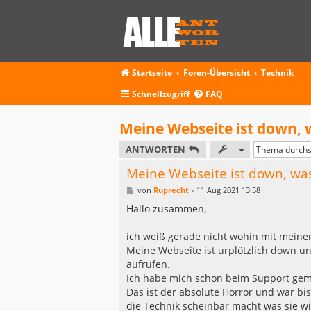
Startseite
Foren-Übersicht
Technik
Schnellzugriff
FAQ
Meine Webseite ist down,
ANTWORTEN
Meine Webseite ist down, wa
B
von
Ruprecht
»
11 Aug 2021 13:58
e
i
Hallo zusammen,
t
r
a
ich weiß gerade nicht wohin mit meinem 
g
Meine Webseite ist urplötzlich down un
aufrufen.
Ich habe mich schon beim Support gemel
Das ist der absolute Horror und war bis
die Technik scheinbar macht was sie wil