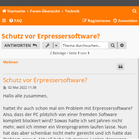
Startseite
Foren-Übersicht
Technik
FAQ
Registrieren
Anmelden
c
Schutz vor Erpressersoftware?
SUCHE
ERWEIT
ANTWORTEN
2 Beiträge • Seite
1
von
1
Mailman
Schutz vor Erpressersoftware?
B
02 Mai 2022 11:38
e
i
Hallo alle zusammen,
t
r
a
hattet ihr auch schon mal ein Problem mit Erpressersoftware?
g
Also, dass der PC plötzlich von einer fremden Software
komplett blockiert wird? Sowas hatte ich seit Jahren nicht
mehr, weil ich immer ein Virenprogramm laufen lasse. Nun
hat das aber scheinbar nicht mehr gereicht und ich hatte das