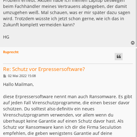
Problem erneut. Aktuell habe ich meinen Laptop deswegen
beim Fachhändler meines Vertrauens abgegeben, der damit
umzugehen weiß. Mal schauen, was er mir später dazu sagen
wird. Trotzdem wüsste ich jetzt schon gerne, wie ich das in
Zukunft komplett vermeiden kann?
HG
Ruprecht
Re: Schutz vor Erpressersoftware?
B
02 Mai 2022 15:08
e
i
Hallo Mailman,
t
r
a
diese Erpressersoftware nennt man auch Ransomware. Es gibt
g
auf jeden Fall Virenschutzprogramme, die einen besser davor
schützen. Du solltest also definitiv ein neues
Virenschutzprogramm verwenden, vor allem wenn du
überhaupt keine Garantie auf einen Schutz davor hast. Als
Schutz vor Ransomware kann ich dir die Firma Seculution
empfehlen, die geben wenigstens Garantie auf deine