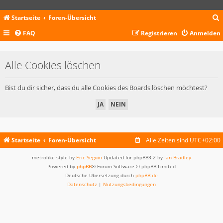
Startseite
Foren-Übersicht
FAQ
Registrieren
Anmelden
c
Alle Cookies löschen
Bist du dir sicher, dass du alle Cookies des Boards löschen möchtest?
Startseite
Foren-Übersicht
Alle Zeiten sind
UTC+02:00
metrolike style by
Eric Seguin
Updated for phpBB3.2 by
Ian Bradley
Powered by
phpBB
® Forum Software © phpBB Limited
Deutsche Übersetzung durch
phpBB.de
Datenschutz
|
Nutzungsbedingungen