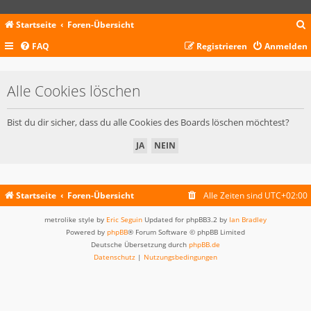
Startseite
Foren-Übersicht
FAQ
Registrieren
Anmelden
c
Alle Cookies löschen
Bist du dir sicher, dass du alle Cookies des Boards löschen möchtest?
Startseite
Foren-Übersicht
Alle Zeiten sind
UTC+02:00
metrolike style by
Eric Seguin
Updated for phpBB3.2 by
Ian Bradley
Powered by
phpBB
® Forum Software © phpBB Limited
Deutsche Übersetzung durch
phpBB.de
Datenschutz
|
Nutzungsbedingungen