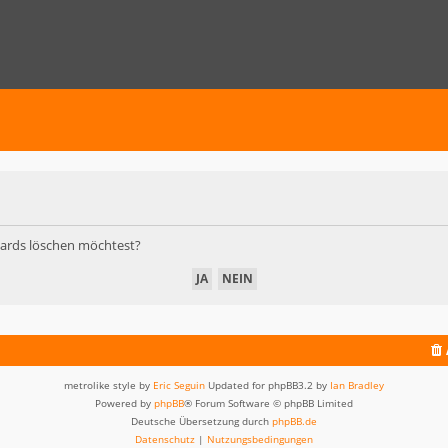
Boards löschen möchtest?
metrolike style by
Eric Seguin
Updated for phpBB3.2 by
Ian Bradley
Powered by
phpBB
® Forum Software © phpBB Limited
Deutsche Übersetzung durch
phpBB.de
Datenschutz
|
Nutzungsbedingungen