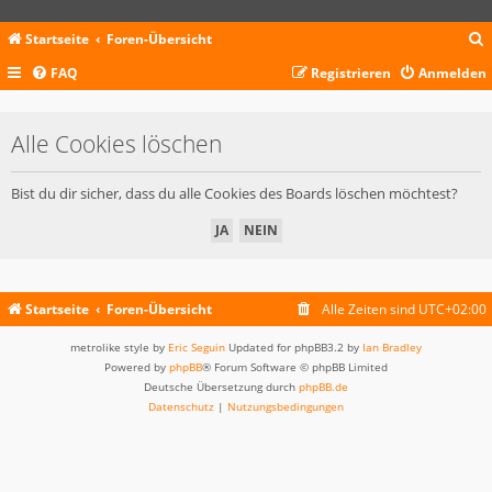
Startseite
Foren-Übersicht
FAQ
Registrieren
Anmelden
c
Alle Cookies löschen
Bist du dir sicher, dass du alle Cookies des Boards löschen möchtest?
Startseite
Foren-Übersicht
Alle Zeiten sind
UTC+02:00
metrolike style by
Eric Seguin
Updated for phpBB3.2 by
Ian Bradley
Powered by
phpBB
® Forum Software © phpBB Limited
Deutsche Übersetzung durch
phpBB.de
Datenschutz
|
Nutzungsbedingungen