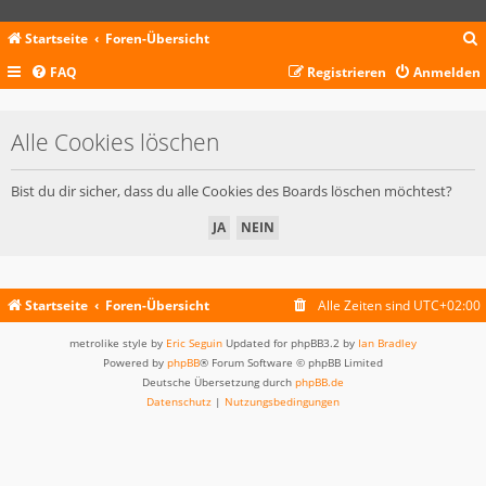
Startseite
Foren-Übersicht
FAQ
Registrieren
Anmelden
c
Alle Cookies löschen
Bist du dir sicher, dass du alle Cookies des Boards löschen möchtest?
Startseite
Foren-Übersicht
Alle Zeiten sind
UTC+02:00
metrolike style by
Eric Seguin
Updated for phpBB3.2 by
Ian Bradley
Powered by
phpBB
® Forum Software © phpBB Limited
Deutsche Übersetzung durch
phpBB.de
Datenschutz
|
Nutzungsbedingungen