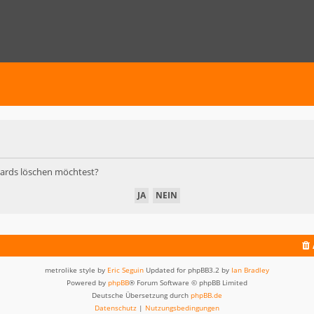
Boards löschen möchtest?
metrolike style by
Eric Seguin
Updated for phpBB3.2 by
Ian Bradley
Powered by
phpBB
® Forum Software © phpBB Limited
Deutsche Übersetzung durch
phpBB.de
Datenschutz
|
Nutzungsbedingungen