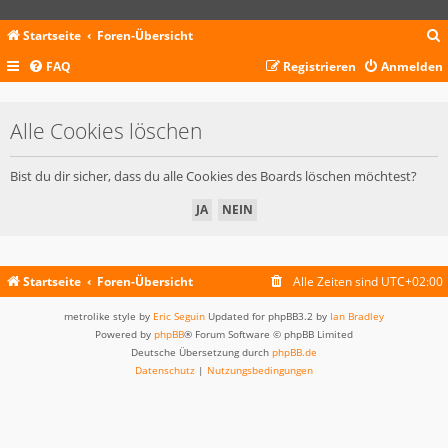
Startseite
Foren-Übersicht
FAQ
Registrieren
Anmelden
c
Alle Cookies löschen
Bist du dir sicher, dass du alle Cookies des Boards löschen möchtest?
Startseite
Foren-Übersicht
Alle Zeiten sind
UTC+02:00
metrolike style by
Eric Seguin
Updated for phpBB3.2 by
Ian Bradley
Powered by
phpBB
® Forum Software © phpBB Limited
Deutsche Übersetzung durch
phpBB.de
Datenschutz
|
Nutzungsbedingungen