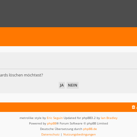
Boards löschen möchtest?
metrolike style by
Eric Seguin
Updated for phpBB3.2 by
Ian Bradley
Powered by
phpBB
® Forum Software © phpBB Limited
Deutsche Übersetzung durch
phpBB.de
Datenschutz
|
Nutzungsbedingungen