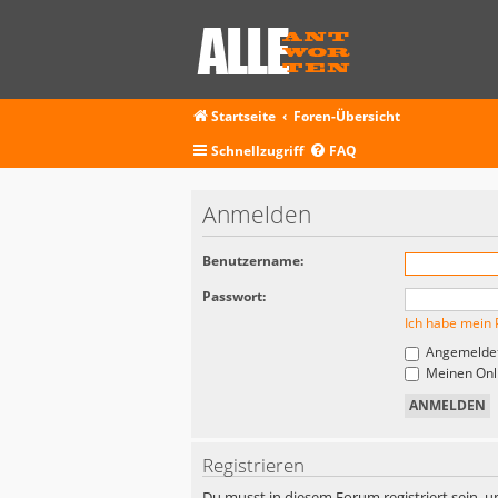
Startseite
Foren-Übersicht
Schnellzugriff
FAQ
Anmelden
Benutzername:
Passwort:
Ich habe mein 
Angemeldet
Meinen Onli
Registrieren
Du musst in diesem Forum registriert sein, u