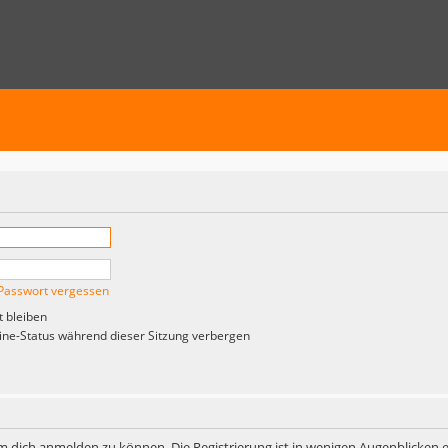
Passwort vergessen
 bleiben
ne-Status während dieser Sitzung verbergen
m dich anmelden zu können. Die Registrierung ist in wenigen Augenblicken er