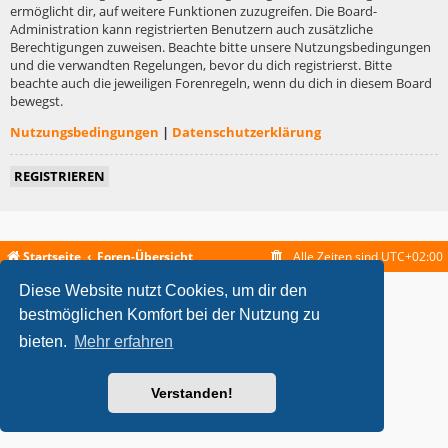
ermöglicht dir, auf weitere Funktionen zuzugreifen. Die Board-
Administration kann registrierten Benutzern auch zusätzliche
Berechtigungen zuweisen. Beachte bitte unsere Nutzungsbedingungen
und die verwandten Regelungen, bevor du dich registrierst. Bitte
beachte auch die jeweiligen Forenregeln, wenn du dich in diesem Board
bewegst.
Nutzungsbedingungen
|
Datenschutzerklärung
REGISTRIEREN
Startseite
Foren-Übersicht
Alle Zeiten sind
UTC+02:00
Diese Website nutzt Cookies, um dir den
metrolike style by
Eric Seguin
Updated for phpBB3.2 by
Ian Bradley
Powered by
phpBB
® Forum Software © phpBB Limited
bestmöglichen Komfort bei der Nutzung zu
Deutsche Übersetzung durch
phpBB.de
bieten.
Mehr erfahren
Datenschutz
|
Nutzungsbedingungen
Verstanden!