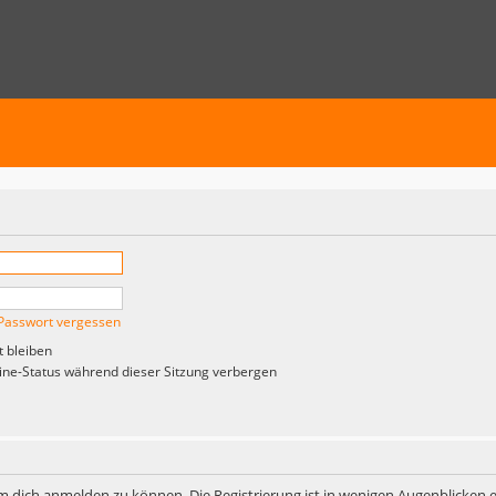
Passwort vergessen
 bleiben
ne-Status während dieser Sitzung verbergen
m dich anmelden zu können. Die Registrierung ist in wenigen Augenblicken er