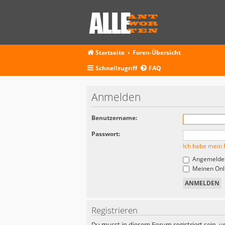
Startseite
Foren-Übersicht
Schnellzugriff
FAQ
Anmelden
Benutzername:
Passwort:
Ich habe mein 
Angemeldet
Meinen Onli
Registrieren
Du musst in diesem Forum registriert sein, u