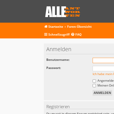
Startseite
Foren-Übersicht
Schnellzugriff
FAQ
Anmelden
Benutzername:
Passwort:
Ich habe mein 
Angemeldet
Meinen Onli
Registrieren
Du musst in diesem Forum registriert sein, u