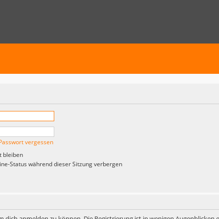
Passwort vergessen
 bleiben
ne-Status während dieser Sitzung verbergen
m dich anmelden zu können. Die Registrierung ist in wenigen Augenblicken er