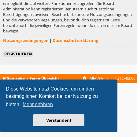
ermöglicht dir, auf weitere Funktionen zuzugreifen. Die Board-
Administration kann registrierten Benutzern auch zusätzliche
Berechtigungen zuweisen. Beachte bitte unsere Nutzungsbedingungen
und die verwandten Regelungen, bevor du dich registrierst. Bitte
beachte auch die jeweiligen Forenregeln, wenn du dich in diesem Board
bewegst.
Nutzungsbedingungen
|
Datenschutzerklärung
REGISTRIEREN
Startseite
Foren-Übersicht
Alle Zeiten sind
UTC+02:00
Diese Website nutzt Cookies, um dir den
metrolike style by
Eric Seguin
Updated for phpBB3.2 by
Ian Bradley
Powered by
phpBB
® Forum Software © phpBB Limited
bestmöglichen Komfort bei der Nutzung zu
Deutsche Übersetzung durch
phpBB.de
bieten.
Mehr erfahren
Datenschutz
|
Nutzungsbedingungen
Verstanden!