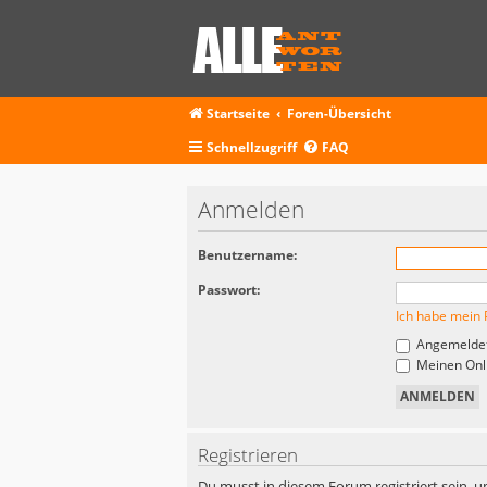
Startseite
Foren-Übersicht
Schnellzugriff
FAQ
Anmelden
Benutzername:
Passwort:
Ich habe mein 
Angemeldet
Meinen Onli
Registrieren
Du musst in diesem Forum registriert sein, u