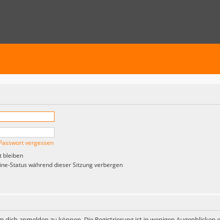
Passwort vergessen
 bleiben
ne-Status während dieser Sitzung verbergen
m dich anmelden zu können. Die Registrierung ist in wenigen Augenblicken er