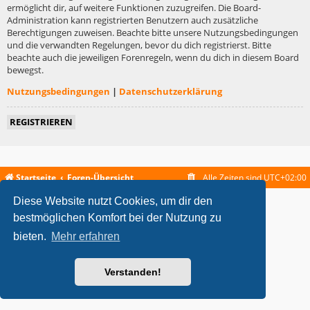
ermöglicht dir, auf weitere Funktionen zuzugreifen. Die Board-
Administration kann registrierten Benutzern auch zusätzliche
Berechtigungen zuweisen. Beachte bitte unsere Nutzungsbedingungen
und die verwandten Regelungen, bevor du dich registrierst. Bitte
beachte auch die jeweiligen Forenregeln, wenn du dich in diesem Board
bewegst.
Nutzungsbedingungen
|
Datenschutzerklärung
REGISTRIEREN
Startseite
Foren-Übersicht
Alle Zeiten sind
UTC+02:00
Diese Website nutzt Cookies, um dir den
metrolike style by
Eric Seguin
Updated for phpBB3.2 by
Ian Bradley
Powered by
phpBB
® Forum Software © phpBB Limited
bestmöglichen Komfort bei der Nutzung zu
Deutsche Übersetzung durch
phpBB.de
bieten.
Mehr erfahren
Datenschutz
|
Nutzungsbedingungen
Verstanden!