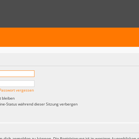
Passwort vergessen
 bleiben
ne-Status während dieser Sitzung verbergen
m dich anmelden zu können. Die Registrierung ist in wenigen Augenblicken er