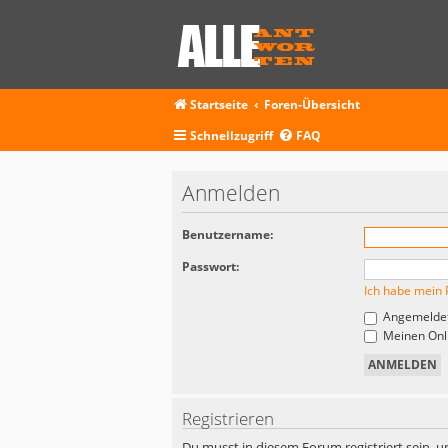
Startseite
Foren-Übersicht
Schnellzugriff
FAQ
Anmelden
Benutzername:
Passwort:
Ich habe mein 
Angemeldet
Meinen Onli
Registrieren
Du musst in diesem Forum registriert sein, u