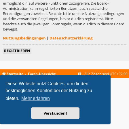
ermöglicht dir, auf weitere Funktionen zuzugreifen. Die Board-
Administration kann registrierten Benutzern auch zusätzliche
Berechtigungen zuweisen. Beachte bitte unsere Nutzungsbedingungen
und die verwandten Regelungen, bevor du dich registrierst. Bitte
beachte auch die jeweiligen Forenregeln, wenn du dich in diesem Board
bewegst.
Nutzungsbedingungen
|
Datenschutzerklärung
REGISTRIEREN
Startseite
Foren-Übersicht
Alle Zeiten sind
UTC+02:00
Diese Website nutzt Cookies, um dir den
metrolike style by
Eric Seguin
Updated for phpBB3.2 by
Ian Bradley
Powered by
phpBB
® Forum Software © phpBB Limited
bestmöglichen Komfort bei der Nutzung zu
Deutsche Übersetzung durch
phpBB.de
bieten.
Mehr erfahren
Datenschutz
|
Nutzungsbedingungen
Verstanden!