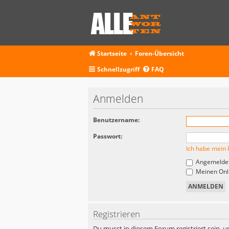
Startseite
Foren-Übersicht
Schnellzugriff
FAQ
Anmelden
Benutzername:
Passwort:
Ich habe mein 
Angemeldet
Meinen Onli
Registrieren
Du musst in diesem Forum registriert sein, u