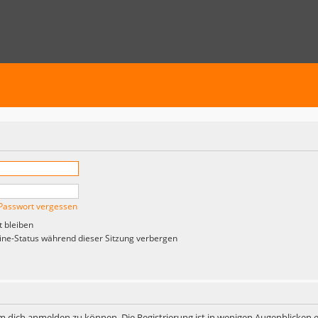
Passwort vergessen
 bleiben
ne-Status während dieser Sitzung verbergen
m dich anmelden zu können. Die Registrierung ist in wenigen Augenblicken er