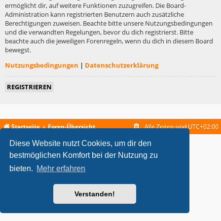
ermöglicht dir, auf weitere Funktionen zuzugreifen. Die Board-
Administration kann registrierten Benutzern auch zusätzliche
Berechtigungen zuweisen. Beachte bitte unsere Nutzungsbedingungen
und die verwandten Regelungen, bevor du dich registrierst. Bitte
beachte auch die jeweiligen Forenregeln, wenn du dich in diesem Board
bewegst.
Nutzungsbedingungen
|
Datenschutzerklärung
REGISTRIEREN
Startseite
Foren-Übersicht
Alle Zeiten sind
UTC+02:00
Diese Website nutzt Cookies, um dir den
metrolike style by
Eric Seguin
Updated for phpBB3.2 by
Ian Bradley
Powered by
phpBB
® Forum Software © phpBB Limited
bestmöglichen Komfort bei der Nutzung zu
Deutsche Übersetzung durch
phpBB.de
bieten.
Mehr erfahren
Datenschutz
|
Nutzungsbedingungen
Verstanden!