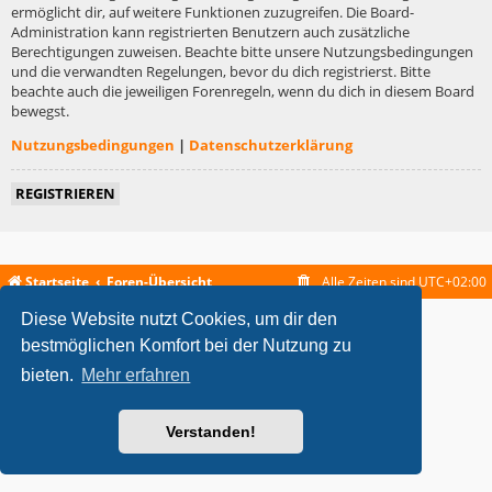
ermöglicht dir, auf weitere Funktionen zuzugreifen. Die Board-
Administration kann registrierten Benutzern auch zusätzliche
Berechtigungen zuweisen. Beachte bitte unsere Nutzungsbedingungen
und die verwandten Regelungen, bevor du dich registrierst. Bitte
beachte auch die jeweiligen Forenregeln, wenn du dich in diesem Board
bewegst.
Nutzungsbedingungen
|
Datenschutzerklärung
REGISTRIEREN
Startseite
Foren-Übersicht
Alle Zeiten sind
UTC+02:00
Diese Website nutzt Cookies, um dir den
metrolike style by
Eric Seguin
Updated for phpBB3.2 by
Ian Bradley
Powered by
phpBB
® Forum Software © phpBB Limited
bestmöglichen Komfort bei der Nutzung zu
Deutsche Übersetzung durch
phpBB.de
bieten.
Mehr erfahren
Datenschutz
|
Nutzungsbedingungen
Verstanden!