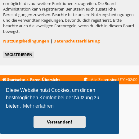
ermöglicht dir, auf weitere Funktionen zuzugreifen. Die Board-
Administration kann registrierten Benutzern auch zusätzliche
Berechtigungen zuweisen. Beachte bitte unsere Nutzungsbedingungen
und die verwandten Regelungen, bevor du dich registrierst. Bitte
beachte auch die jeweiligen Forenregeln, wenn du dich in diesem Board
bewegst.
Nutzungsbedingungen
|
Datenschutzerklärung
REGISTRIEREN
Startseite
Foren-Übersicht
Alle Zeiten sind
UTC+02:00
Diese Website nutzt Cookies, um dir den
metrolike style by
Eric Seguin
Updated for phpBB3.2 by
Ian Bradley
Powered by
phpBB
® Forum Software © phpBB Limited
bestmöglichen Komfort bei der Nutzung zu
Deutsche Übersetzung durch
phpBB.de
bieten.
Mehr erfahren
Datenschutz
|
Nutzungsbedingungen
Verstanden!