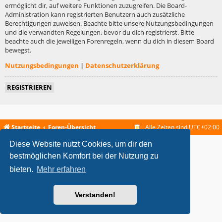
ermöglicht dir, auf weitere Funktionen zuzugreifen. Die Board-
Administration kann registrierten Benutzern auch zusätzliche
Berechtigungen zuweisen. Beachte bitte unsere Nutzungsbedingungen
und die verwandten Regelungen, bevor du dich registrierst. Bitte
beachte auch die jeweiligen Forenregeln, wenn du dich in diesem Board
bewegst.
Nutzungsbedingungen
|
Datenschutzerklärung
REGISTRIEREN
Startseite
Foren-Übersicht
Alle Zeiten sind
UTC+02:00
Diese Website nutzt Cookies, um dir den
metrolike style by
Eric Seguin
Updated for phpBB3.2 by
Ian Bradley
Powered by
phpBB
® Forum Software © phpBB Limited
bestmöglichen Komfort bei der Nutzung zu
Deutsche Übersetzung durch
phpBB.de
bieten.
Mehr erfahren
Datenschutz
|
Nutzungsbedingungen
Verstanden!