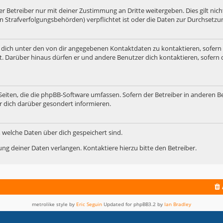
 Betreiber nur mit deiner Zustimmung an Dritte weitergeben. Dies gilt nicht
n Strafverfolgungsbehörden) verpflichtet ist oder die Daten zur Durchsetzung
 dich unter den von dir angegebenen Kontaktdaten zu kontaktieren, sofern 
t. Darüber hinaus dürfen er und andere Benutzer dich kontaktieren, sofern 
 Seiten, die die phpBB-Software umfassen. Sofern der Betreiber in anderen B
r dich darüber gesondert informieren.
t, welche Daten über dich gespeichert sind.
ng deiner Daten verlangen. Kontaktiere hierzu bitte den Betreiber.
metrolike style by
Eric Seguin
Updated for phpBB3.2 by
Ian Bradley
Powered by
phpBB
® Forum Software © phpBB Limited
Deutsche Übersetzung durch
phpBB.de