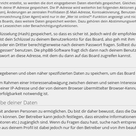
richt erstellst, so werden die dort eingegebenen Daten ebenfalls gespeichert. Gleiches 
ch deine IP-Adresse gespeichert. Die IP-Adresse wird weiterhin bei folgenden Aktione
en), Änderungen an zentralen Profildaten (E-Mail-Adresse, Kontoaktivierung, Benutze
nzeichnung (User Agent) wird nur in der „Wer ist online?“-Funktion angezeigt und nic
es Boards, dass weitere Daten gespeichert werden. Dazu gehören dein Abstimmungsver
zte Lesezeichen oder Benachrichtigungsfunktionen.
sselung (Hash) gespeichert, so dass es sicher ist. Jedoch wird dir empfohlen
st dein Schlüssel zu deinem Benutzerkonto für das Board, also geh mit ihm
 oder ein Dritter berechtigterweise nach deinem Passwort fragen. Solltest d
rgessen“ benutzen. Die phpBB-Software fragt dich dann nach deinem Benut
swort an diese Adresse, mit dem du dann auf das Board zugreifen kannst.
ngegebenen und oben näher spezifizierten Daten zu speichern, um das Boar
, im Rahmen einer Interessenabwägung zwischen deinen und seinen Interesse
iner IP-Adresse und der von deinem Browser übermittelter Browser-Kennun
folgbarkeit notwendig ist.
abe deiner Daten
it anderen Personen zu ermöglichen. Du bist dir daher bewusst, dass die Date
ein können. Der Betreiber kann jedoch festlegen, dass einzelne Informatione
stratoren etc.) zugänglich sind. Wenn du Fragen dazu hast, suche nach ents
e aus deinem Profil ist dabei jedoch nur für den Betreiber und von ihm bea