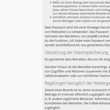
Wenn du einen Beitrag oder eine private Nach
zwischenspeicherst. In diesen Fällen wird au
(dazu zählen Private Nachrichten und Umfrag
von deinem Browser übermittelte Browser-Ken
Schließlich erfordern einzelne Funktionen d
deinen Beiträgen oder explizit von dir geset
Dein Passwort wird mit einer Einwege-Verschlü
von Webseiten zu verwenden. Das Passwort i
Vertreter des Betreibers, von phpBB Limited
du die Funktion „Ich habe mein Passwort ve
sendet anschließend ein neu generiertes Pas
Gestattung der Datenspeicherung
Du gestattest dem Betreiber, die von dir ei
Darüber hinaus ist der Betreiber berechtigt
von Zugriffen und Aktionen zusammen mit de
Gefahrenabwehr oder zur rechtlichen Nachver
Regelungen bezüglich der Weiterg
Zweck eines Boards ist es, einen Austausch m
Beiträge im Internet öffentlich zugänglich s
(z. B. andere registrierte Benutzer, Admini
kontaktiere den Betreiber. Die E-Mail-Adress
zugänglich.