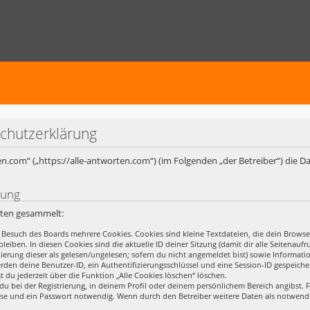
schutzerklärung
rten.com“ („https://alle-antworten.com“) (im Folgenden „der Betreiber“) die
rung
rten gesammelt:
 Besuch des Boards mehrere Cookies. Cookies sind kleine Textdateien, die dein Browse
leiben. In diesen Cookies sind die aktuelle ID deiner Sitzung (damit dir alle Seitena
rkierung dieser als gelesen/ungelesen; sofern du nicht angemeldet bist) sowie Informa
erden deine Benutzer-ID, ein Authentifizierungsschlüssel und eine Session-ID gespeich
t du jederzeit über die Funktion „Alle Cookies löschen“ löschen.
du bei der Registrierung, in deinem Profil oder deinem persönlichem Bereich angibst. F
se und ein Passwort notwendig. Wenn durch den Betreiber weitere Daten als notwendig 