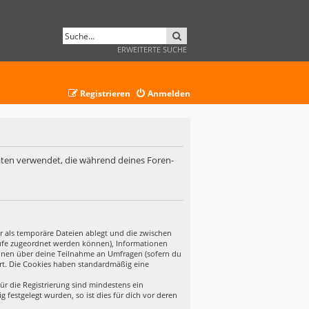
SUCHE
ERWEITERTE SUCHE
Registrieren
Anmelden
 Daten verwendet, die während deines Foren-
r als temporäre Dateien ablegt und die zwischen
ufrufe zugeordnet werden können), Informationen
tionen über deine Teilnahme an Umfragen (sofern du
ert. Die Cookies haben standardmäßig eine
ür die Registrierung sind mindestens ein
festgelegt wurden, so ist dies für dich vor deren