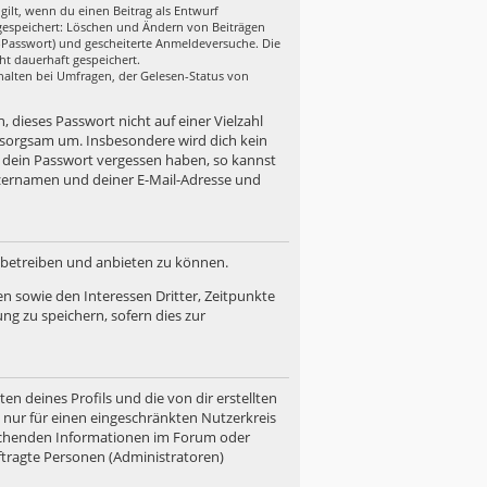
gilt, wenn du einen Beitrag als Entwurf
n gespeichert: Löschen und Ändern von Beiträgen
r-Passwort) und gescheiterte Anmeldeversuche. Die
ht dauerhaft gespeichert.
halten bei Umfragen, der Gelesen-Status von
, dieses Passwort nicht auf einer Vielzahl
 sorgsam um. Insbesondere wird dich kein
u dein Passwort vergessen haben, so kannst
zernamen und deiner E-Mail-Adresse und
d betreiben und anbieten zu können.
n sowie den Interessen Dritter, Zeitpunkte
g zu speichern, sofern dies zur
n deines Profils und die von dir erstellten
n nur für einen eingeschränkten Nutzerkreis
prechenden Informationen im Forum oder
uftragte Personen (Administratoren)