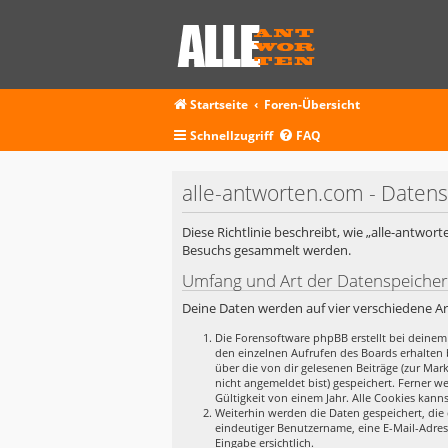
Startseite
Foren-Übersicht
Schnellzugriff
FAQ
alle-antworten.com - Daten
Diese Richtlinie beschreibt, wie „alle-antwo
Besuchs gesammelt werden.
Umfang und Art der Datenspeiche
Deine Daten werden auf vier verschiedene A
Die Forensoftware phpBB erstellt bei deinem
den einzelnen Aufrufen des Boards erhalten b
über die von dir gelesenen Beiträge (zur Ma
nicht angemeldet bist) gespeichert. Ferner w
Gültigkeit von einem Jahr. Alle Cookies kanns
Weiterhin werden die Daten gespeichert, die 
eindeutiger Benutzername, eine E-Mail-Adres
Eingabe ersichtlich.