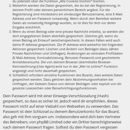
du jederzeit über die Funktion „Alle Cookies löschen“ löschen.
Weiterhin werden die Daten gespeichert, die du bei der Registrierung, in
deinem Profil oder deinem persönlichem Bereich angibst. Für die
Registrierung sind mindestens ein eindeutiger Benutzername, eine E-Mail-
Adresse und ein Passwort notwendig. Wenn durch den Betreiber weitere
Daten als notwendig festgelegt wurden, so ist dies für dich vor deren
Eingabe ersichtlich.
Wenn du einen Beitrag oder eine private Nachricht erstellst, so werden die
dort eingegebenen Daten ebenfalls gespeichert. Gleiches gilt, wenn du
einen Beitrag als Entwurf zwischenspeicherst. In diesen Fällen wird auch
deine IP-Adresse gespeichert. Die IP-Adresse wird weiterhin bei folgenden
Aktionen gespeichert: Löschen und Ändern von Beiträgen (dazu zählen
Private Nachrichten und Umfragen), Änderungen an zentralen Profildaten
(E-Mail-Adresse, Kontoaktivierung, Benutzer-Passwort) und gescheiterte
Anmeldeversuche. Die von deinem Browser übermittelte Browser-
Kennzeichnung (User Agent) wird nur in der „Wer ist online?“-Funktion
angezeigt und nicht dauerhaft gespeichert.
Schließlich erfordern einzelne Funktionen des Boards, dass weitere Daten
gespeichert werden. Dazu gehören dein Abstimmungsverhalten bei
Umfragen, der Gelesen-Status von deinen Beiträgen oder explizit von dir
gesetzte Lesezeichen oder Benachrichtigungsfunktionen.
Dein Passwort wird mit einer Einwege-Verschlüsselung (Hash)
gespeichert, so dass es sicher ist. Jedoch wird dir empfohlen, dieses
Passwort nicht auf einer Vielzahl von Webseiten zu verwenden. Das
Passwort ist dein Schlüssel zu deinem Benutzerkonto für das Board,
also geh mit ihm sorgsam um. Insbesondere wird dich kein Vertreter
des Betreibers, von phpBB Limited oder ein Dritter berechtigterweise
nach deinem Passwort fragen. Solltest du dein Passwort vergessen