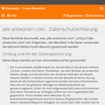
Startseite
Foren-Übersicht
FAQ
Registrieren
Anmelden
c
alle-antworten.com - Datenschutzerklärung
Diese Richtlinie beschreibt, wie „alle-antworten.com“ („https://alle-
antworten.com“) (im Folgenden „der Betreiber“) die Daten verwendet,
die während deines Foren-Besuchs gesammelt werden.
Umfang und Art der Datenspeicherung
Deine Daten werden auf vier verschiedene Arten gesammelt:
Die Forensoftware phpBB erstellt bei deinem Besuch des Boards mehrere
Cookies. Cookies sind kleine Textdateien, die dein Browser als temporäre
Dateien ablegt und die zwischen den einzelnen Aufrufen des Boards
erhalten bleiben. In diesen Cookies sind die aktuelle ID deiner Sitzung
(damit dir alle Seitenaufrufe zugeordnet werden können), Informationen
über die von dir gelesenen Beiträge (zur Markierung dieser als
gelesen/ungelesen; sofern du nicht angemeldet bist) sowie Informationen
über deine Teilnahme an Umfragen (sofern du nicht angemeldet bist)
gespeichert. Ferner werden deine Benutzer-ID, ein
Authentifizierungsschlüssel und eine Session-ID gespeichert. Die Cookies
haben standardmäßig eine Gültigkeit von einem Jahr. Alle Cookies kannst