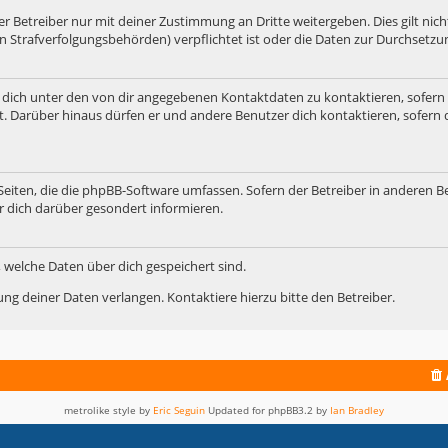
 Betreiber nur mit deiner Zustimmung an Dritte weitergeben. Dies gilt nicht
n Strafverfolgungsbehörden) verpflichtet ist oder die Daten zur Durchsetzung
 dich unter den von dir angegebenen Kontaktdaten zu kontaktieren, sofern 
t. Darüber hinaus dürfen er und andere Benutzer dich kontaktieren, sofern 
 Seiten, die die phpBB-Software umfassen. Sofern der Betreiber in anderen B
r dich darüber gesondert informieren.
t, welche Daten über dich gespeichert sind.
ng deiner Daten verlangen. Kontaktiere hierzu bitte den Betreiber.
metrolike style by
Eric Seguin
Updated for phpBB3.2 by
Ian Bradley
Powered by
phpBB
® Forum Software © phpBB Limited
Deutsche Übersetzung durch
phpBB.de