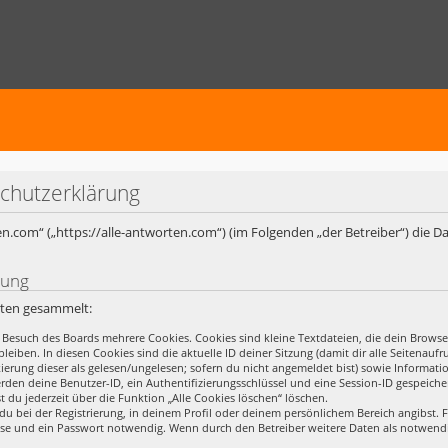
schutzerklärung
rten.com“ („https://alle-antworten.com“) (im Folgenden „der Betreiber“) die
rung
rten gesammelt:
 Besuch des Boards mehrere Cookies. Cookies sind kleine Textdateien, die dein Browse
leiben. In diesen Cookies sind die aktuelle ID deiner Sitzung (damit dir alle Seitena
rkierung dieser als gelesen/ungelesen; sofern du nicht angemeldet bist) sowie Informa
erden deine Benutzer-ID, ein Authentifizierungsschlüssel und eine Session-ID gespeich
t du jederzeit über die Funktion „Alle Cookies löschen“ löschen.
du bei der Registrierung, in deinem Profil oder deinem persönlichem Bereich angibst. F
se und ein Passwort notwendig. Wenn durch den Betreiber weitere Daten als notwendig 