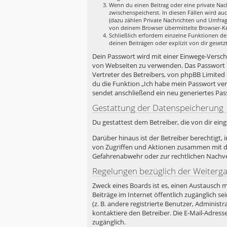
Wenn du einen Beitrag oder eine private Nach
zwischenspeicherst. In diesen Fällen wird au
(dazu zählen Private Nachrichten und Umfrag
von deinem Browser übermittelte Browser-Ken
Schließlich erfordern einzelne Funktionen d
deinen Beiträgen oder explizit von dir geset
Dein Passwort wird mit einer Einwege-Verschlü
von Webseiten zu verwenden. Das Passwort i
Vertreter des Betreibers, von phpBB Limited
du die Funktion „Ich habe mein Passwort ve
sendet anschließend ein neu generiertes Pas
Gestattung der Datenspeicherung
Du gestattest dem Betreiber, die von dir ei
Darüber hinaus ist der Betreiber berechtigt
von Zugriffen und Aktionen zusammen mit de
Gefahrenabwehr oder zur rechtlichen Nachver
Regelungen bezüglich der Weiterg
Zweck eines Boards ist es, einen Austausch m
Beiträge im Internet öffentlich zugänglich s
(z. B. andere registrierte Benutzer, Admini
kontaktiere den Betreiber. Die E-Mail-Adress
zugänglich.