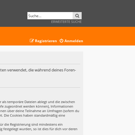
SUCHE
ERWEITERTE SUCHE
Registrieren
Anmelden
 Daten verwendet, die während deines Foren-
r als temporäre Dateien ablegt und die zwischen
ufrufe zugeordnet werden können), Informationen
tionen über deine Teilnahme an Umfragen (sofern du
ert. Die Cookies haben standardmäßig eine
ür die Registrierung sind mindestens ein
festgelegt wurden, so ist dies für dich vor deren