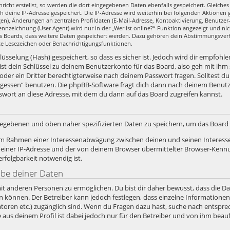
richt erstellst, so werden die dort eingegebenen Daten ebenfalls gespeichert. Gleiches 
ch deine IP-Adresse gespeichert. Die IP-Adresse wird weiterhin bei folgenden Aktione
en), Änderungen an zentralen Profildaten (E-Mail-Adresse, Kontoaktivierung, Benutze
nzeichnung (User Agent) wird nur in der „Wer ist online?“-Funktion angezeigt und nic
es Boards, dass weitere Daten gespeichert werden. Dazu gehören dein Abstimmungsver
zte Lesezeichen oder Benachrichtigungsfunktionen.
sselung (Hash) gespeichert, so dass es sicher ist. Jedoch wird dir empfohlen
st dein Schlüssel zu deinem Benutzerkonto für das Board, also geh mit ihm
 oder ein Dritter berechtigterweise nach deinem Passwort fragen. Solltest d
rgessen“ benutzen. Die phpBB-Software fragt dich dann nach deinem Benut
swort an diese Adresse, mit dem du dann auf das Board zugreifen kannst.
ngegebenen und oben näher spezifizierten Daten zu speichern, um das Boar
, im Rahmen einer Interessenabwägung zwischen deinen und seinen Interesse
iner IP-Adresse und der von deinem Browser übermittelter Browser-Kennun
folgbarkeit notwendig ist.
abe deiner Daten
it anderen Personen zu ermöglichen. Du bist dir daher bewusst, dass die Date
ein können. Der Betreiber kann jedoch festlegen, dass einzelne Informatione
stratoren etc.) zugänglich sind. Wenn du Fragen dazu hast, suche nach ents
e aus deinem Profil ist dabei jedoch nur für den Betreiber und von ihm bea