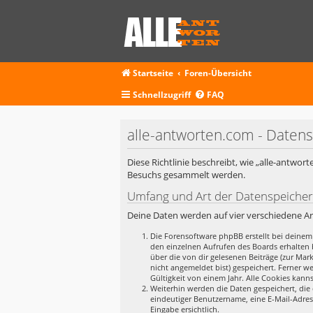
Startseite
Foren-Übersicht
Schnellzugriff
FAQ
alle-antworten.com - Daten
Diese Richtlinie beschreibt, wie „alle-antwo
Besuchs gesammelt werden.
Umfang und Art der Datenspeiche
Deine Daten werden auf vier verschiedene A
Die Forensoftware phpBB erstellt bei deinem
den einzelnen Aufrufen des Boards erhalten b
über die von dir gelesenen Beiträge (zur Ma
nicht angemeldet bist) gespeichert. Ferner w
Gültigkeit von einem Jahr. Alle Cookies kanns
Weiterhin werden die Daten gespeichert, die 
eindeutiger Benutzername, eine E-Mail-Adres
Eingabe ersichtlich.