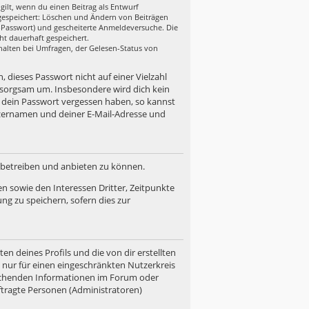
gilt, wenn du einen Beitrag als Entwurf
n gespeichert: Löschen und Ändern von Beiträgen
r-Passwort) und gescheiterte Anmeldeversuche. Die
ht dauerhaft gespeichert.
halten bei Umfragen, der Gelesen-Status von
, dieses Passwort nicht auf einer Vielzahl
 sorgsam um. Insbesondere wird dich kein
u dein Passwort vergessen haben, so kannst
zernamen und deiner E-Mail-Adresse und
d betreiben und anbieten zu können.
n sowie den Interessen Dritter, Zeitpunkte
g zu speichern, sofern dies zur
n deines Profils und die von dir erstellten
n nur für einen eingeschränkten Nutzerkreis
prechenden Informationen im Forum oder
uftragte Personen (Administratoren)