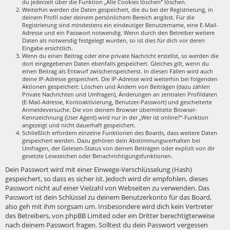
du jederzeit über die Funktion „Alle Cookies löschen“ löschen.
Weiterhin werden die Daten gespeichert, die du bei der Registrierung, in
deinem Profil oder deinem persönlichem Bereich angibst. Für die
Registrierung sind mindestens ein eindeutiger Benutzername, eine E-Mail-
Adresse und ein Passwort notwendig. Wenn durch den Betreiber weitere
Daten als notwendig festgelegt wurden, so ist dies für dich vor deren
Eingabe ersichtlich.
Wenn du einen Beitrag oder eine private Nachricht erstellst, so werden die
dort eingegebenen Daten ebenfalls gespeichert. Gleiches gilt, wenn du
einen Beitrag als Entwurf zwischenspeicherst. In diesen Fällen wird auch
deine IP-Adresse gespeichert. Die IP-Adresse wird weiterhin bei folgenden
Aktionen gespeichert: Löschen und Ändern von Beiträgen (dazu zählen
Private Nachrichten und Umfragen), Änderungen an zentralen Profildaten
(E-Mail-Adresse, Kontoaktivierung, Benutzer-Passwort) und gescheiterte
Anmeldeversuche. Die von deinem Browser übermittelte Browser-
Kennzeichnung (User Agent) wird nur in der „Wer ist online?“-Funktion
angezeigt und nicht dauerhaft gespeichert.
Schließlich erfordern einzelne Funktionen des Boards, dass weitere Daten
gespeichert werden. Dazu gehören dein Abstimmungsverhalten bei
Umfragen, der Gelesen-Status von deinen Beiträgen oder explizit von dir
gesetzte Lesezeichen oder Benachrichtigungsfunktionen.
Dein Passwort wird mit einer Einwege-Verschlüsselung (Hash)
gespeichert, so dass es sicher ist. Jedoch wird dir empfohlen, dieses
Passwort nicht auf einer Vielzahl von Webseiten zu verwenden. Das
Passwort ist dein Schlüssel zu deinem Benutzerkonto für das Board,
also geh mit ihm sorgsam um. Insbesondere wird dich kein Vertreter
des Betreibers, von phpBB Limited oder ein Dritter berechtigterweise
nach deinem Passwort fragen. Solltest du dein Passwort vergessen