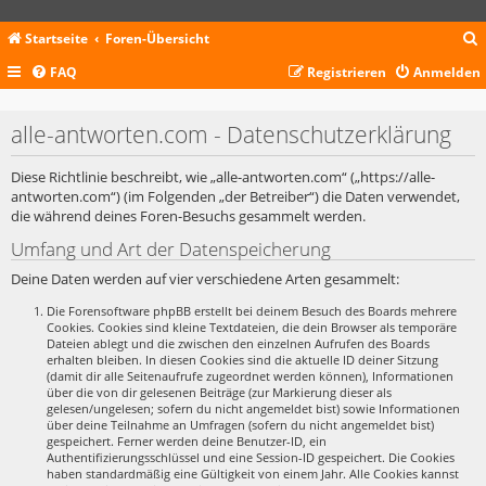
Startseite
Foren-Übersicht
FAQ
Registrieren
Anmelden
c
alle-antworten.com - Datenschutzerklärung
Diese Richtlinie beschreibt, wie „alle-antworten.com“ („https://alle-
antworten.com“) (im Folgenden „der Betreiber“) die Daten verwendet,
die während deines Foren-Besuchs gesammelt werden.
Umfang und Art der Datenspeicherung
Deine Daten werden auf vier verschiedene Arten gesammelt:
Die Forensoftware phpBB erstellt bei deinem Besuch des Boards mehrere
Cookies. Cookies sind kleine Textdateien, die dein Browser als temporäre
Dateien ablegt und die zwischen den einzelnen Aufrufen des Boards
erhalten bleiben. In diesen Cookies sind die aktuelle ID deiner Sitzung
(damit dir alle Seitenaufrufe zugeordnet werden können), Informationen
über die von dir gelesenen Beiträge (zur Markierung dieser als
gelesen/ungelesen; sofern du nicht angemeldet bist) sowie Informationen
über deine Teilnahme an Umfragen (sofern du nicht angemeldet bist)
gespeichert. Ferner werden deine Benutzer-ID, ein
Authentifizierungsschlüssel und eine Session-ID gespeichert. Die Cookies
haben standardmäßig eine Gültigkeit von einem Jahr. Alle Cookies kannst