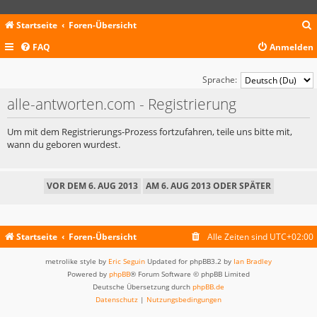
Startseite
Foren-Übersicht
FAQ
Anmelden
c
Sprache:
alle-antworten.com - Registrierung
Um mit dem Registrierungs-Prozess fortzufahren, teile uns bitte mit,
wann du geboren wurdest.
Startseite
Foren-Übersicht
Alle Zeiten sind
UTC+02:00
metrolike style by
Eric Seguin
Updated for phpBB3.2 by
Ian Bradley
Powered by
phpBB
® Forum Software © phpBB Limited
Deutsche Übersetzung durch
phpBB.de
Datenschutz
|
Nutzungsbedingungen