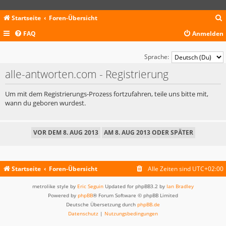
Startseite
Foren-Übersicht
FAQ
Anmelden
c
Sprache:
alle-antworten.com - Registrierung
Um mit dem Registrierungs-Prozess fortzufahren, teile uns bitte mit,
wann du geboren wurdest.
Startseite
Foren-Übersicht
Alle Zeiten sind
UTC+02:00
metrolike style by
Eric Seguin
Updated for phpBB3.2 by
Ian Bradley
Powered by
phpBB
® Forum Software © phpBB Limited
Deutsche Übersetzung durch
phpBB.de
Datenschutz
|
Nutzungsbedingungen