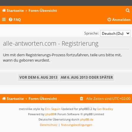
Startseite
Foren-Übersicht
FAQ
Anmelden
c
Sprache:
alle-antworten.com - Registrierung
Um mit dem Registrierungs-Prozess fortzufahren, teile uns bitte mit,
wann du geboren wurdest.
Startseite
Foren-Übersicht
Alle Zeiten sind
UTC+02:00
metrolike style by
Eric Seguin
Updated for phpBB3.2 by
Ian Bradley
Powered by
phpBB
® Forum Software © phpBB Limited
Deutsche Übersetzung durch
phpBB.de
Datenschutz
|
Nutzungsbedingungen