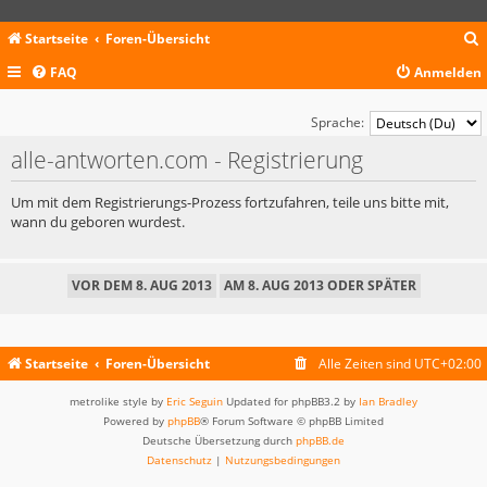
Startseite
Foren-Übersicht
FAQ
Anmelden
c
Sprache:
alle-antworten.com - Registrierung
Um mit dem Registrierungs-Prozess fortzufahren, teile uns bitte mit,
wann du geboren wurdest.
Startseite
Foren-Übersicht
Alle Zeiten sind
UTC+02:00
metrolike style by
Eric Seguin
Updated for phpBB3.2 by
Ian Bradley
Powered by
phpBB
® Forum Software © phpBB Limited
Deutsche Übersetzung durch
phpBB.de
Datenschutz
|
Nutzungsbedingungen