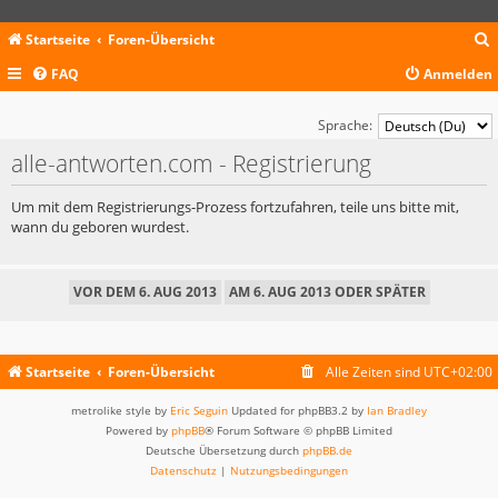
Startseite
Foren-Übersicht
FAQ
Anmelden
c
Sprache:
alle-antworten.com - Registrierung
Um mit dem Registrierungs-Prozess fortzufahren, teile uns bitte mit,
wann du geboren wurdest.
Startseite
Foren-Übersicht
Alle Zeiten sind
UTC+02:00
metrolike style by
Eric Seguin
Updated for phpBB3.2 by
Ian Bradley
Powered by
phpBB
® Forum Software © phpBB Limited
Deutsche Übersetzung durch
phpBB.de
Datenschutz
|
Nutzungsbedingungen