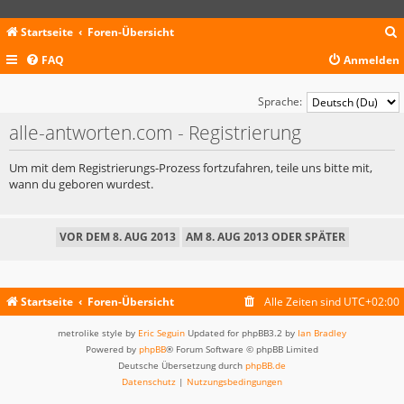
Startseite
Foren-Übersicht
FAQ
Anmelden
c
Sprache:
alle-antworten.com - Registrierung
Um mit dem Registrierungs-Prozess fortzufahren, teile uns bitte mit,
wann du geboren wurdest.
Startseite
Foren-Übersicht
Alle Zeiten sind
UTC+02:00
metrolike style by
Eric Seguin
Updated for phpBB3.2 by
Ian Bradley
Powered by
phpBB
® Forum Software © phpBB Limited
Deutsche Übersetzung durch
phpBB.de
Datenschutz
|
Nutzungsbedingungen