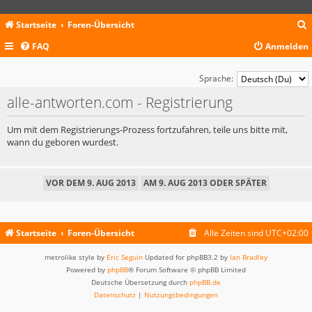
Startseite
Foren-Übersicht
FAQ
Anmelden
c
Sprache:
alle-antworten.com - Registrierung
Um mit dem Registrierungs-Prozess fortzufahren, teile uns bitte mit,
wann du geboren wurdest.
Startseite
Foren-Übersicht
Alle Zeiten sind
UTC+02:00
metrolike style by
Eric Seguin
Updated for phpBB3.2 by
Ian Bradley
Powered by
phpBB
® Forum Software © phpBB Limited
Deutsche Übersetzung durch
phpBB.de
Datenschutz
|
Nutzungsbedingungen